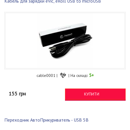
Кабель для зарядки eVic, eRoll USB to microUSB
5+
cable0001 |
| На складі:
155 грн
КУПИТИ
Переходник АвтоПрикуриватель - USB 5В