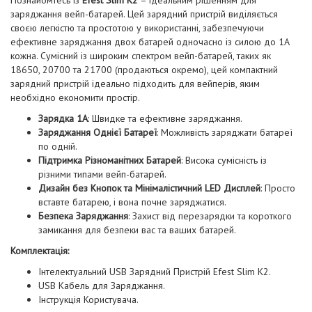
Познайомтесь із
Efest Slim K2
– ідеальним рішенням для
заряджання вейп-батарей. Цей зарядний пристрій виділяється
своєю легкістю та простотою у використанні, забезпечуючи
ефективне заряджання двох батарей одночасно із силою до 1A
кожна. Сумісний із широким спектром вейп-батарей, таких як
18650, 20700 та 21700 (продаються окремо), цей компактний
зарядний пристрій ідеально підходить для вейперів, яким
необхідно економити простір.
Зарядка 1A
: Швидке та ефективне заряджання.
Заряджання Однієї Батареї
: Можливість заряджати батареї
по одній.
Підтримка Різноманітних Батарей
: Висока сумісність із
різними типами вейп-батарей.
Дизайн без Кнопок та Мінімалістичний LED Дисплей
: Просто
вставте батарею, і вона почне заряджатися.
Безпека Заряджання
: Захист від перезарядки та короткого
замикання для безпеки вас та ваших батарей.
Комплектація:
Інтелектуальний USB Зарядний Пристрій Efest Slim K2.
USB Кабель для Заряджання.
Інструкція Користувача.