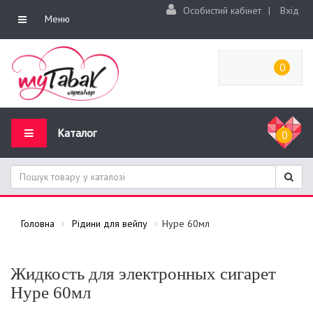
Особистий кабінет
|
Вхід
Меню
0
Каталог
0
Головна
Рідини для вейпу
Hype 60мл
Жидкость для электронных сигарет
Hype 60мл