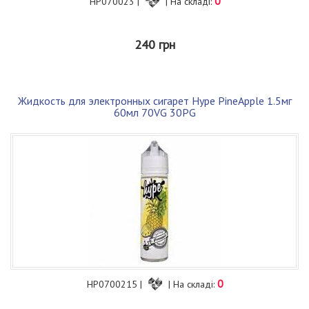
0
HP070023 |
| На складі:
240 грн
Жидкость для электронных сигарет Hype PineApple 1.5мг
60мл 70VG 30PG
0
HP0700215 |
| На складі: