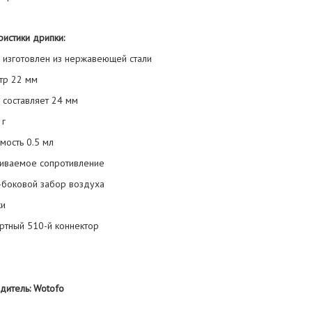
истики дрипки:
с изготовлен из нержавеющей стали
тр 22 мм
 составляет 24 мм
 г
мость 0.5 мл
аиваемое сопротивление
-боковой забор воздуха
ки
артный 510-й коннектор
дитель: Wotofo