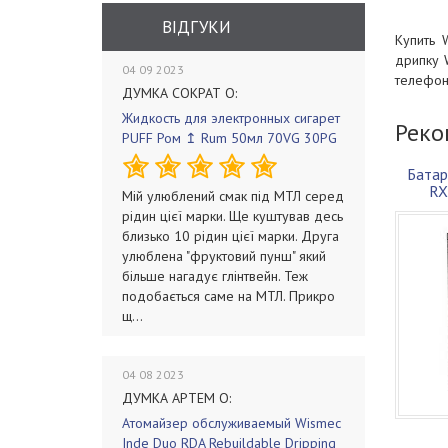
ВІДГУКИ
Купить 
дрипку
04 09 2023
телефон
ДУМКА СОКРАТ О:
Жидкость для электронных сигарет
Реко
PUFF Ром ↥ Rum 50мл 70VG 30PG
Батар
RX
Мій улюблений смак під МТЛ серед
проши
рідин цієї марки. Ще куштував десь
близько 10 рідин цієї марки. Друга
улюблена "фруктовий пунш" який
більше нагадує глінтвейн. Теж
подобається саме на МТЛ. Прикро
щ...
04 08 2023
ДУМКА АРТЕМ О:
Атомайзер обслуживаемый Wismec
Inde Duo RDA Rebuildable Dripping