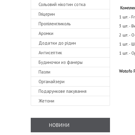
Сольовий нікотин сотка
Комплек
Гліцерин
1 шт. - 
Пропіленгликоль
3 шт. - 
Аромки
2 шт. - 
Додатки до рідин
1 шт. - 
Антисептик
1 шт. - 
Будиночки из фанеры
Wotofo F
Пазли
Органайзери
Подарункове пакування
Жетони
НОВИНИ