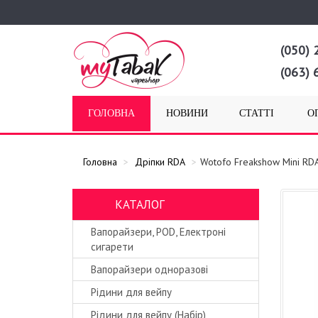
(050) 
(063) 
ГОЛОВНА
НОВИНИ
СТАТТІ
О
Головна
Дріпки RDA
Wotofo Freakshow Mini RD
КАТАЛОГ
Вапорайзери, POD, Електроні
сигарети
Вапорайзери одноразові
Рідини для вейпу
Рідини для вейпу (Набір)