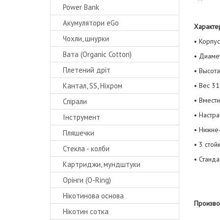
Power Bank
Акумулятори eGo
Характер
Чохли, шнурки
• Корпу
Вата (Organic Cotton)
• Диаме
Плетений дріт
• Высота
Кантал, SS, Ніхром
• Вес 31
• Вмести
Спірали
• Настр
Інструмент
• Нижне
Пляшечки
• 3 стой
Стекла - колби
• Станд
Картриджи, мундштуки
Орінги (O-Ring)
Нікотинова основа
Произво
Нікотин сотка