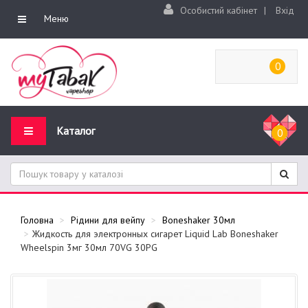
Особистий кабінет
|
Вхід
Меню
0
Каталог
0
Головна
Рідини для вейпу
Boneshaker 30мл
Жидкость для электронных сигарет Liquid Lab Boneshaker
Wheelspin 3мг 30мл 70VG 30PG