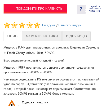
Задайте
ПОВІДОМИТИ ПРО НАЯВНІСТЬ
питання
1
відгуків
/
Написати відгук
ОПИС
ХАРАКТЕРИСТИКИ
ВІДГУКИ (1)
Жидкость PUFF для электронных сигарет, вкус
Вишневая Свежесть
, объем 50мл, 50%PG.
↥ Fresh Cherry
Вкус вишнево-анисовый, сладкий и свежий.
Жидкости PUFF поставляются с двумя вариантами содержания
пропиленгликоля: 50%PG и 50%PG.
Чем выше содержание PG тем сильнее ощущается так называемый
удар по горлу, ТХ, throat hit (раздражение нервных окончаний в
горле), который важен некоторым парильщикам. Соответственно
жидкость 50%PG мягкая, а 50%PG более жесткая.