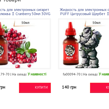
сть для электронных сигарет
Жидкость для электронных с
люква ↥ Cranberry 50мл 30VG
PUFF Цитрусовый Щербет ↥ 
70P...
Sherb...
У наявності
У наяв
79-70 | На складі:
fa00094-70 | На складі:
грн
140 грн
КУПИТИ
К