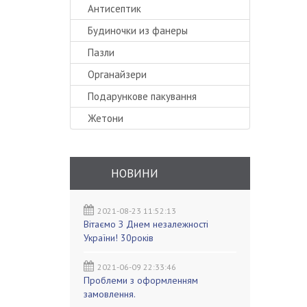
Антисептик
Будиночки из фанеры
Пазли
Органайзери
Подарункове пакування
Жетони
НОВИНИ
2021-08-23 11:52:13
Вітаємо З Днем незалежності
України! 30років
2021-06-09 22:33:46
Проблеми з оформленням
замовлення.