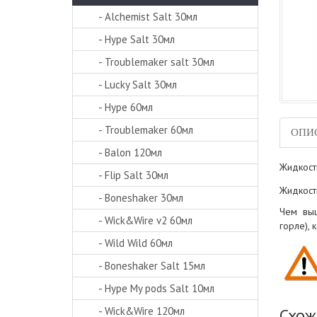
- Alchemist Salt 30мл
- Hype Salt 30мл
- Troublemaker salt 30мл
- Lucky Salt 30мл
- Hype 60мл
- Troublemaker 60мл
ОПИ
- Balon 120мл
Жидкост
- Flip Salt 30мл
Жидкост
- Boneshaker 30мл
Чем выш
- Wick&Wire v2 60мл
горле),
- Wild Wild 60мл
- Boneshaker Salt 15мл
- Hype My pods Salt 10мл
- Wick&Wire 120мл
Схож