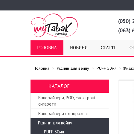
(050) 
(063) 
ГОЛОВНА
НОВИНИ
СТАТТІ
О
Головна
Рідини для вейпу
PUFF 50мл
Жидко
КАТАЛОГ
Вапорайзери, POD, Електроні
сигарети
Вапорайзери одноразові
Рідини для вейпу
- PUFF 50мл