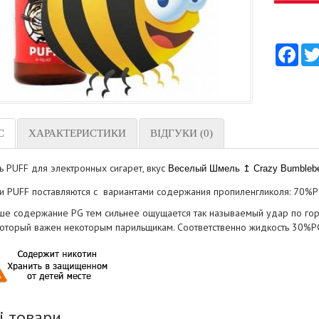
Fac
С
ХАРАКТЕРИСТИКИ
ВІДГУКИ (0)
ь PUFF для электронных сигарет, вкус
Веселый Шмель ↥ Crazy Bumbleb
и PUFF поставляются с вариантами содержания пропиленгликоля: 70%
е содержание PG тем сильнее ощущается так называемый удар по горлу
 который важен некоторым парильщикам. Соответственно жидкость 30%PG
і товари