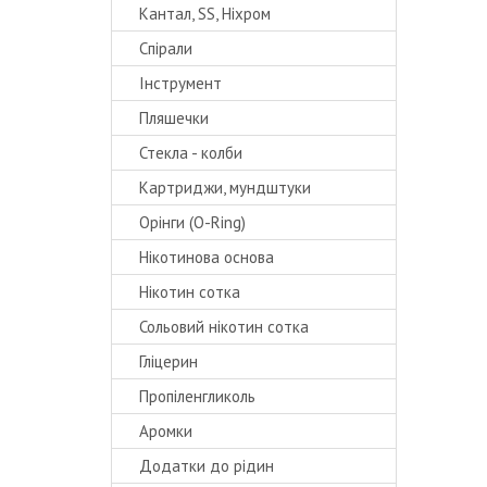
Кантал, SS, Ніхром
Спірали
Інструмент
Пляшечки
Стекла - колби
Картриджи, мундштуки
Орінги (O-Ring)
Нікотинова основа
Нікотин сотка
Сольовий нікотин сотка
Гліцерин
Пропіленгликоль
Аромки
Додатки до рідин