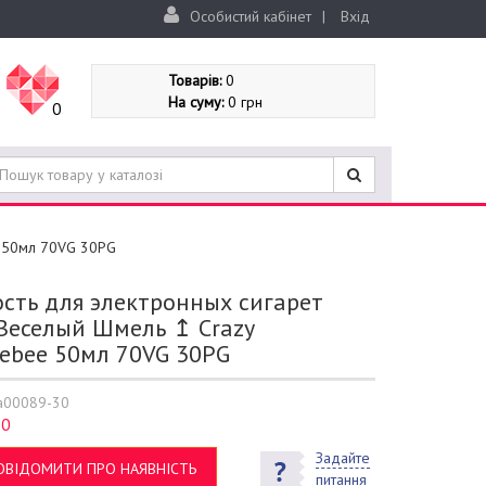
Особистий кабінет
|
Вхід
Товарів:
0
На суму:
0 грн
0
e 50мл 70VG 30PG
сть для электронных сигарет
Веселый Шмель ↥ Crazy
ebee 50мл 70VG 30PG
a00089-30
0
:
Задайте
ОВІДОМИТИ ПРО НАЯВНІСТЬ
питання