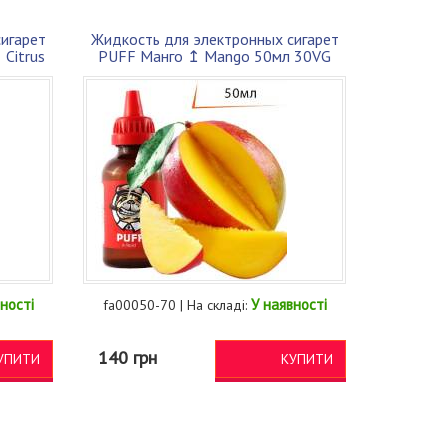
игарет
Жидкость для электронных сигарет
Citrus
PUFF Манго ↥ Mango 50мл 30VG
70PG
ності
У наявності
fa00050-70 | На складі:
140 грн
УПИТИ
КУПИТИ