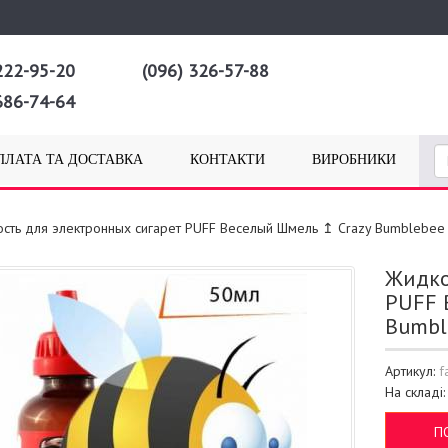
222-95-20
(096) 326-57-88
686-74-64
ПЛАТА ТА ДОСТАВКА
КОНТАКТИ
ВИРОБНИКИ
сть для электронных сигарет PUFF Веселый Шмель ↥ Crazy Bumblebe
Жидко
PUFF 
Bumbl
Артикул:
f
На складі
П