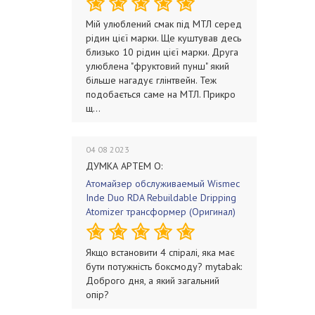
Мій улюблений смак під МТЛ серед
рідин цієї марки. Ще куштував десь
близько 10 рідин цієї марки. Друга
улюблена "фруктовий пунш" який
більше нагадує глінтвейн. Теж
подобається саме на МТЛ. Прикро
щ...
04 08 2023
ДУМКА АРТЕМ О:
Атомайзер обслуживаемый Wismec
Inde Duo RDA Rebuildable Dripping
Atomizer трансформер (Оригинал)
Якщо встановити 4 спіралі, яка має
бути потужність боксмоду? mytabak:
Доброго дня, а який загальний
опір?