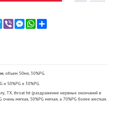
ebook
Twitter
Viber
Messenger
WhatsApp
Ресурс
, объем 50мл, 30%PG.
ee
PG и 50%PG и 30%PG.
, ТХ, throat hit (раздражение нервных окончаний в
 очень мягкая, 50%PG мягкая, а 70%PG более жесткая.