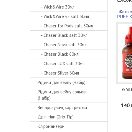
- Wick&Wire 30мл
Жидко
- Wick&Wire v2 salt 30мл
PUFF К
- Chaser for Pods salt 30мл
- Chaser Black salt 30мл
- Chaser Nova salt 30мл
- Chaser Black 60мл
- Chaser LUX salt 30мл
- Chaser Silver 60мл
Рідини для вейпу (Набір)
fa001
Рідини для вейпу сольові
(Набір)
140 
Випаровувачі, картриджи
Дріп тіпи (Drip Tip)
Кліромайзери