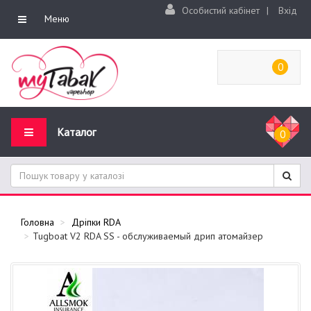
Особистий кабінет
|
Вхід
Меню
0
Каталог
0
Головна
Дріпки RDA
Tugboat V2 RDA SS - обслуживаемый дрип атомайзер