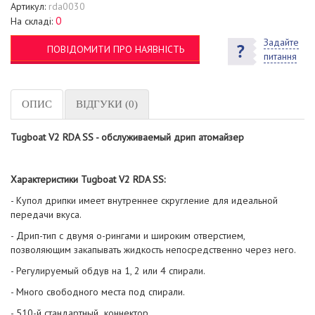
Артикул:
rda0030
0
На складі:
Задайте
ПОВІДОМИТИ ПРО НАЯВНІСТЬ
питання
ОПИС
ВІДГУКИ (0)
Tugboat V2 RDA SS - обслуживаемый дрип атомайзер
Характеристики Tugboat V2 RDA SS:
- Купол дрипки имеет внутреннее скругление для идеальной
передачи вкуса.
- Дрип-тип с двумя о-рингами и широким отверстием,
позволяющим закапывать жидкость непосредственно через него.
- Регулируемый обдув на 1, 2 или 4 спирали.
- Много свободного места под спирали.
- 510-й стандартный коннектор.