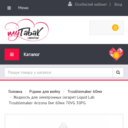
Особистий кабінет
|
Вхід
Меню
0
Каталог
0
Головна
Рідини для вейпу
Troublemaker 60мл
Жидкость для электронных сигарет Liquid Lab
Troublemaker Arizona 0мг 60мл 70VG 30PG