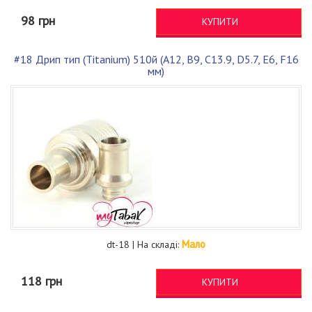
98 грн
КУПИТИ
#18 Дрип тип (Titanium) 510й (A12, B9, C13.9, D5.7, E6, F16
мм)
Мало
dt-18 | На складі:
118 грн
КУПИТИ