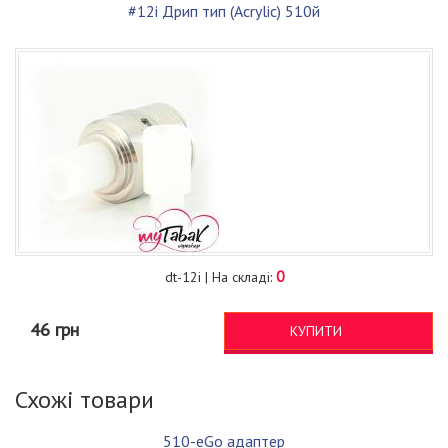
#12i Дрип тип (Acrylic) 510й
0
dt-12i | На складі:
46 грн
КУПИТИ
Схожі товари
510-eGo адаптер