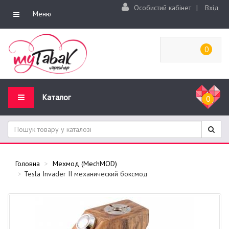
Особистий кабінет
|
Вхід
Меню
0
Каталог
0
Головна
Мехмод (MechMOD)
Tesla Invader II механический боксмод