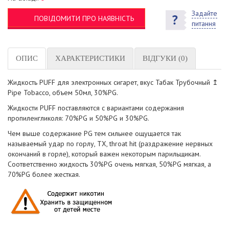
Задайте
ПОВІДОМИТИ ПРО НАЯВНІСТЬ
питання
ОПИС
ХАРАКТЕРИСТИКИ
ВІДГУКИ (0)
Жидкость PUFF для электронных сигарет, вкус Табак Трубочный ↥
Pipe Tobacco, объем 50мл, 30%PG.
Жидкости PUFF поставляются с вариантами содержания
пропиленгликоля: 70%PG и 50%PG и 30%PG.
Чем выше содержание PG тем сильнее ощущается так
называемый удар по горлу, ТХ, throat hit (раздражение нервных
окончаний в горле), который важен некоторым парильщикам.
Соответственно жидкость 30%PG очень мягкая, 50%PG мягкая, а
70%PG более жесткая.