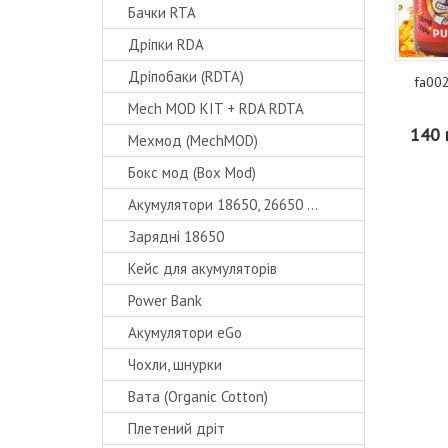
Бачки RTA
Дріпки RDA
Дріпобаки (RDTA)
fa002
Mech MOD KIT + RDA RDTA
140 
Мехмод (MechMOD)
Бокс мод (Box Mod)
Акумулятори 18650, 26650 ...
Зарядні 18650
Кейс для акумуляторів
Power Bank
Акумулятори eGo
Чохли, шнурки
Вата (Organic Cotton)
Плетений дріт