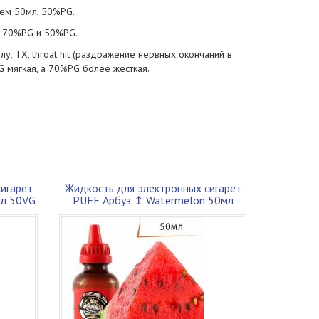
ъем 50мл, 50%PG.
: 70%PG и 50%PG.
, ТХ, throat hit (раздражение нервных окончаний в
 мягкая, а 70%PG более жесткая.
игарет
Жидкость для электронных сигарет
мл 50VG
PUFF Арбуз ↥ Watermelon 50мл
70VG 30P...