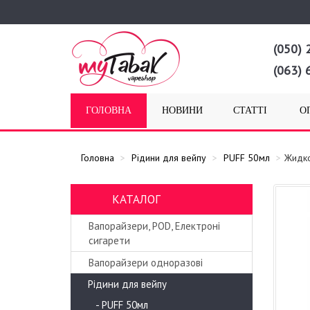
(050) 
(063) 
ГОЛОВНА
НОВИНИ
СТАТТІ
О
Головна
Рідини для вейпу
PUFF 50мл
Жидко
КАТАЛОГ
Вапорайзери, POD, Електроні
сигарети
Вапорайзери одноразові
Рідини для вейпу
- PUFF 50мл