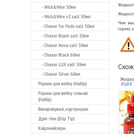
Жидкость
- Wick&Wire 30мл
Жидкост
- Wick&Wire v2 salt 30мл
Чем выш
- Chaser for Pods salt 30мл
горле),
- Chaser Black salt 30мл
- Chaser Nova salt 30мл
- Chaser Black 60мл
- Chaser LUX salt 30мл
Схож
- Chaser Silver 60мл
Жидко
Рідини для вейпу (Набір)
PUFF 
Рідини для вейпу сольові
(Набір)
Випаровувачі, картриджи
Дріп тіпи (Drip Tip)
Кліромайзери