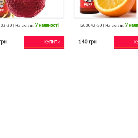
У наявності
У наяв
03-30 | На складі:
fa00042-50 | На складі:
грн
140 грн
КУПИТИ
К