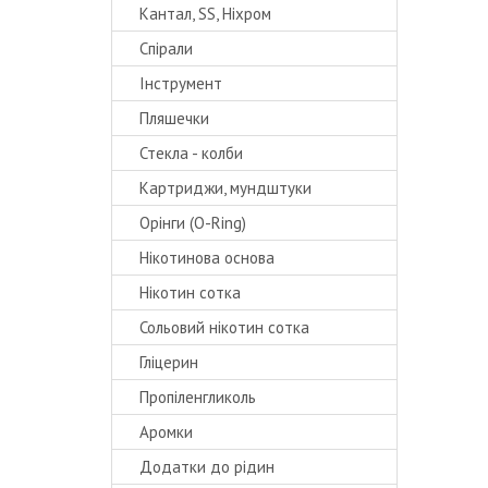
Кантал, SS, Ніхром
Спірали
Інструмент
Пляшечки
Стекла - колби
Картриджи, мундштуки
Орінги (O-Ring)
Нікотинова основа
Нікотин сотка
Сольовий нікотин сотка
Гліцерин
Пропіленгликоль
Аромки
Додатки до рідин