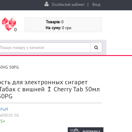
Особистий кабінет
|
Вхід
Товарів:
0
На суму:
0 грн
0
 50VG 50PG
сть для электронных сигарет
Табак с вишней ↥ Cherry Tab 50мл
50PG
:
Puff
a00010-50
5+
: