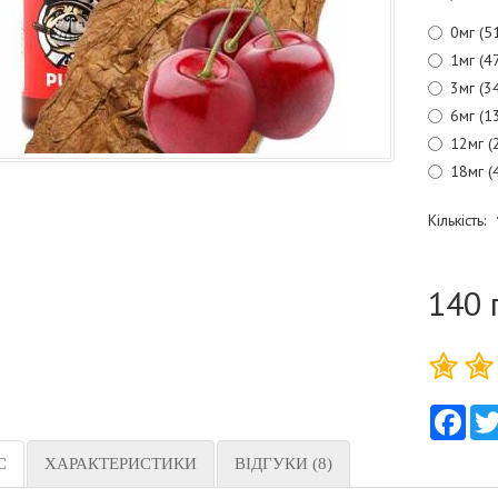
0мг (5
1мг (4
3мг (3
6мг (1
12мг (
18мг (
Кількість:
140 
Fac
С
ХАРАКТЕРИСТИКИ
ВІДГУКИ (8)