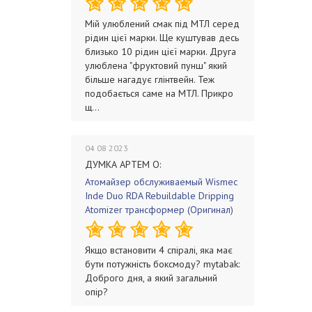
Мій улюблений смак під МТЛ серед
рідин цієї марки. Ще куштував десь
близько 10 рідин цієї марки. Друга
улюблена "фруктовий пунш" який
більше нагадує глінтвейн. Теж
подобається саме на МТЛ. Прикро
щ...
04 08 2023
ДУМКА АРТЕМ О:
Атомайзер обслуживаемый Wismec
Inde Duo RDA Rebuildable Dripping
Atomizer трансформер (Оригинал)
Якщо встановити 4 спіралі, яка має
бути потужність боксмоду? mytabak:
Доброго дня, а який загальний
опір?