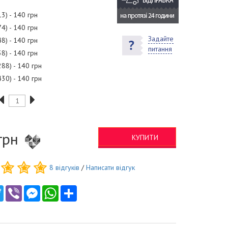
13) - 140 грн
74) - 140 грн
Задайте
48) - 140 грн
питання
38) - 140 грн
288) - 140 грн
430) - 140 грн
грн
КУПИТИ
8
відгуків
/
Написати відгук
ebook
Twitter
Viber
Messenger
WhatsApp
Ресурс