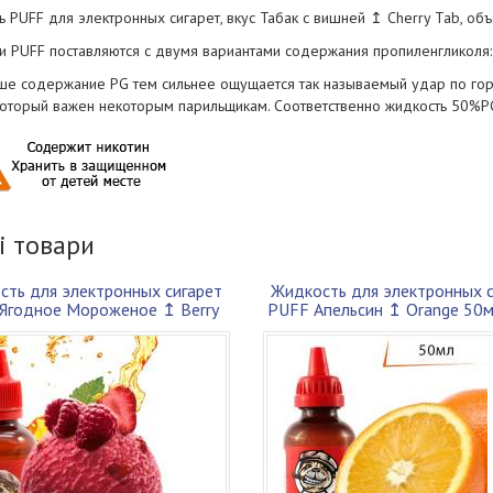
 PUFF для электронных сигарет, вкус Табак с вишней ↥ Cherry Tab, об
и PUFF поставляются с двумя вариантами содержания пропиленгликоля
е содержание PG тем сильнее ощущается так называемый удар по горлу
 который важен некоторым парильщикам. Соответственно жидкость 50%PG
і товари
сть для электронных сигарет
Жидкость для электронных с
Ягодное Мороженое ↥ Berry
PUFF Апельсин ↥ Orange 50
Ice Cr...
50PG