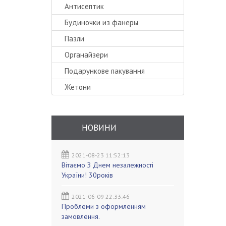
Антисептик
Будиночки из фанеры
Пазли
Органайзери
Подарункове пакування
Жетони
НОВИНИ
2021-08-23 11:52:13
Вітаємо З Днем незалежності
України! 30років
2021-06-09 22:33:46
Проблеми з оформленням
замовлення.