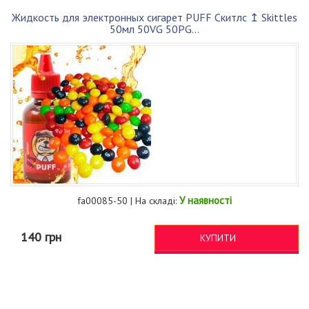
Жидкость для электронных сигарет PUFF Скитлс ↥ Skittles
50мл 50VG 50PG...
У наявності
fa00085-50 | На складі:
140 грн
КУПИТИ