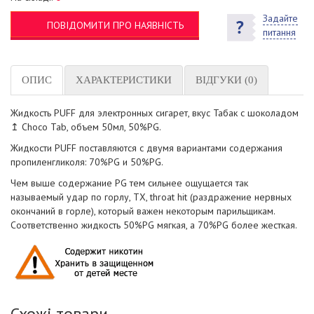
Задайте
ПОВІДОМИТИ ПРО НАЯВНІСТЬ
питання
ОПИС
ХАРАКТЕРИСТИКИ
ВІДГУКИ (0)
Жидкость PUFF для электронных сигарет, вкус Табак с шоколадом
↥ Choco Tab, объем 50мл, 50%PG.
Жидкости PUFF поставляются с двумя вариантами содержания
пропиленгликоля: 70%PG и 50%PG.
Чем выше содержание PG тем сильнее ощущается так
называемый удар по горлу, ТХ, throat hit (раздражение нервных
окончаний в горле), который важен некоторым парильщикам.
Соответственно жидкость 50%PG мягкая, а 70%PG более жесткая.
Схожі товари