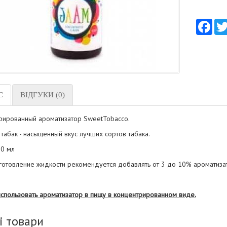
Fac
С
ВІДГУКИ (0)
рированный ароматизатор SweetTobacco.
табак - насыщенный вкус лучших сортов табака.
0 мл
готовление жидкости рекомендуется добавлять от 3 до 10% ароматиза
использовать ароматизатор в пищу в концентрированном виде.
і товари