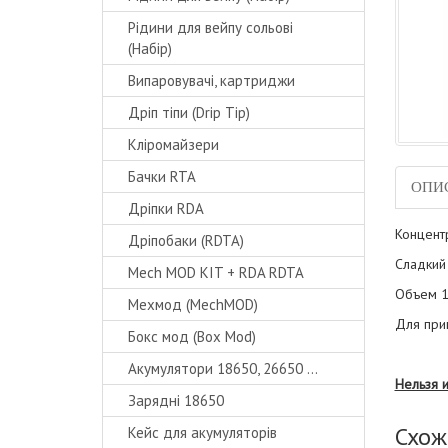
Рідини для вейпу сольові
(Набір)
Випаровувачі, картриджи
Дріп тіпи (Drip Tip)
Кліромайзери
Бачки RTA
ОПИ
Дріпки RDA
Концент
Дріпобаки (RDTA)
Сладкий 
Mech MOD KIT + RDA RDTA
Объем 1
Мехмод (MechMOD)
Для при
Бокс мод (Box Mod)
Акумулятори 18650, 26650 ...
Нельзя 
Зарядні 18650
Схож
Кейс для акумуляторів