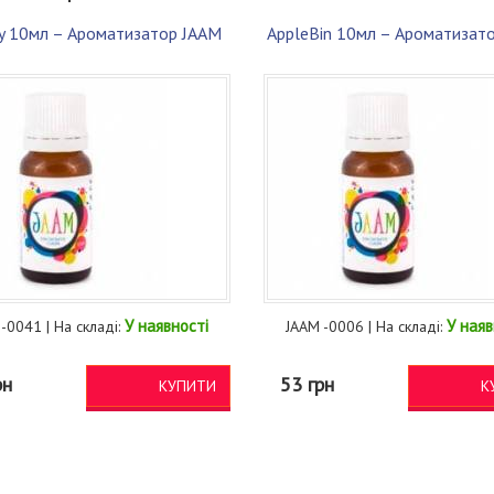
y 10мл – Ароматизатор JAAM
AppleBin 10мл – Ароматизат
У наявності
У наяв
-0041 | На складі:
JAAM -0006 | На складі:
рн
53 грн
КУПИТИ
К