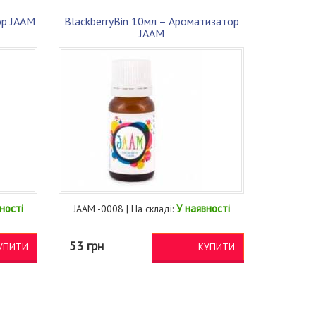
ор JAAM
BlackberryBin 10мл – Ароматизатор
JAAM
ності
У наявності
JAAM -0008 | На складі:
53 грн
УПИТИ
КУПИТИ