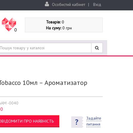
Особистий кабінет
|
Вхід
Товарів:
0
На суму:
0 грн
0
Tobacco 10мл – Ароматизатор
AAM -0040
0
:
Задайте
ОВІДОМИТИ ПРО НАЯВНІСТЬ
питання