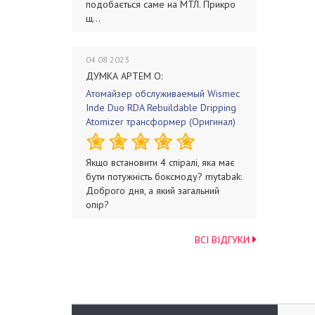
подобається саме на МТЛ. Прикро
щ...
04 08 2023
ДУМКА АРТЕМ О:
Атомайзер обслуживаемый Wismec
Inde Duo RDA Rebuildable Dripping
Atomizer трансформер (Оригинал)
Якщо встановити 4 спіралі, яка має
бути потужність боксмоду? mytabak:
Доброго дня, а який загальний
опір?
ВСІ ВІДГУКИ