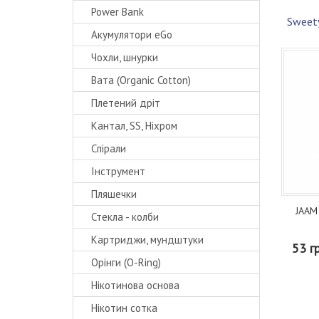
Power Bank
Sweet
Акумулятори eGo
Чохли, шнурки
Вата (Organic Cotton)
Плетений дріт
Кантал, SS, Ніхром
Спірали
Інструмент
Пляшечки
JAAM 
Стекла - колби
Картриджи, мундштуки
53 г
Орінги (O-Ring)
Нікотинова основа
Нікотин сотка