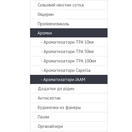
Сольовий нікотин сотка
Гліцерин
Пропіленгликоль
Аромки
- Ароматизатори TPA 10мл
- Ароматизатори TPA 50мл
- Ароматизатори TPA 100мл
- Ароматизатори Capella
- Ароматизатори JAAM
Додатки до рідин
Антисептик
Будиночки из фанеры
Пазли
Органайзери