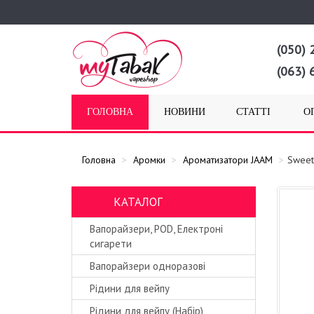
(050) 
(063) 
ГОЛОВНА
НОВИНИ
СТАТТІ
О
Головна
Аромки
Ароматизатори JAAM
Sweet
КАТАЛОГ
Вапорайзери, POD, Електроні
сигарети
Вапорайзери одноразові
Рідини для вейпу
Рідини для вейпу (Набір)