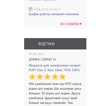
2018-10-12 12:58:17
График работы интернет-магазина
ВСІ НОВИНИ
ВІДГУКИ
04 09 2023
ДУМКА СОКРАТ О:
Жидкость для электронных сигарет
PUFF Ром ↥ Rum 50мл 70VG 30PG
Мій улюблений смак під МТЛ серед
рідин цієї марки. Ще куштував десь
близько 10 рідин цієї марки. Друга
улюблена "фруктовий пунш" який
більше нагадує глінтвейн. Теж