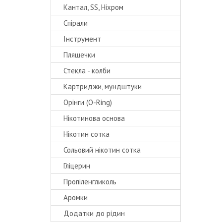
Кантал, SS, Ніхром
Спірали
Інструмент
Пляшечки
Стекла - колби
Картриджи, мундштуки
Орінги (O-Ring)
Нікотинова основа
Нікотин сотка
Сольовий нікотин сотка
Гліцерин
Пропіленгликоль
Аромки
Додатки до рідин