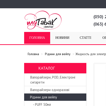
(050) 
(063) 
ГОЛОВНА
НОВИНИ
СТАТТІ
О
Головна
Рідини для вейпу
Жидкость для элект
КАТАЛОГ
Вапорайзери, POD, Електроні
сигарети
Вапорайзери одноразові
Рідини для вейпу
- PUFF 50мл