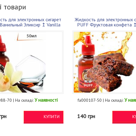
і товари
сть для электронных сигарет
Жидкость для электронных с
Ванильный Эликсир ↥ Vanilla
PUFF Фруктовая конфета ↥ 
Elix...
Candy ...
У наявності
У ная
88-70 | На складі:
fa000107-50 | На складі:
грн
140 грн
КУПИТИ
К