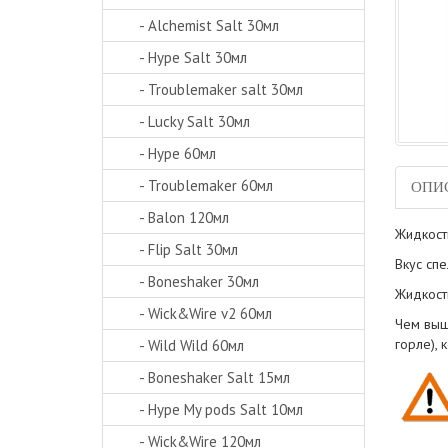
- Alchemist Salt 30мл
- Hype Salt 30мл
- Troublemaker salt 30мл
- Lucky Salt 30мл
- Hype 60мл
- Troublemaker 60мл
ОПИ
- Balon 120мл
Жидкост
- Flip Salt 30мл
Вкус сп
- Boneshaker 30мл
Жидкост
- Wick&Wire v2 60мл
Чем выш
горле),
- Wild Wild 60мл
- Boneshaker Salt 15мл
- Hype My pods Salt 10мл
- Wick&Wire 120мл