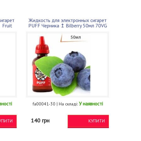
игарет
Жидкость для электронных сигарет
Fruit
PUFF Черника ↥ Bilberry 50мл 70VG
30P...
вності
У наявності
fa00041-30 | На складі:
140 грн
УПИТИ
КУПИТИ