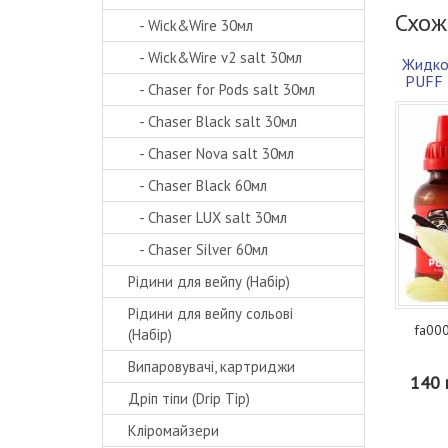
Схож
- Wick&Wire 30мл
- Wick&Wire v2 salt 30мл
Жидко
PUFF 
- Chaser for Pods salt 30мл
- Chaser Black salt 30мл
- Chaser Nova salt 30мл
- Chaser Black 60мл
- Chaser LUX salt 30мл
- Chaser Silver 60мл
Рідини для вейпу (Набір)
Рідини для вейпу сольові
fa000
(Набір)
Випаровувачі, картриджи
140 
Дріп тіпи (Drip Tip)
Кліромайзери