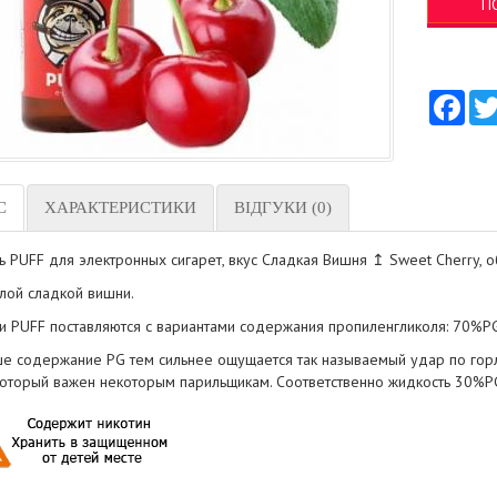
П
Fac
С
ХАРАКТЕРИСТИКИ
ВІДГУКИ (0)
ь PUFF для электронных сигарет, вкус Сладкая Вишня ↥ Sweet Cherry, 
елой сладкой вишни.
и PUFF поставляются с вариантами содержания пропиленгликоля: 70%P
е содержание PG тем сильнее ощущается так называемый удар по горлу,
 который важен некоторым парильщикам. Соответственно жидкость 30%PG