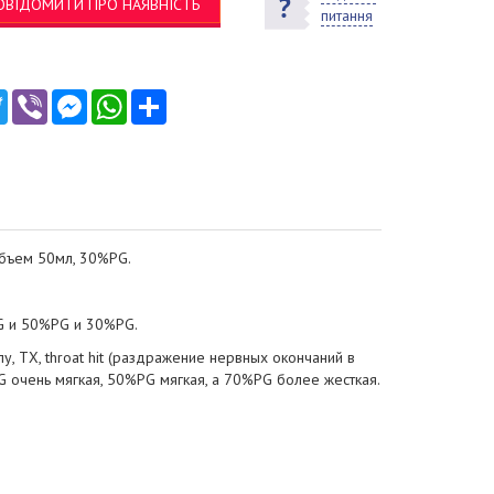
ОВІДОМИТИ ПРО НАЯВНІСТЬ
питання
ebook
Twitter
Viber
Messenger
WhatsApp
Ресурс
объем 50мл, 30%PG.
G и 50%PG и 30%PG.
 ТХ, throat hit (раздражение нервных окончаний в
 очень мягкая, 50%PG мягкая, а 70%PG более жесткая.