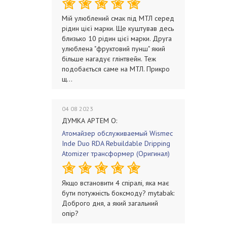
Мій улюблений смак під МТЛ серед
рідин цієї марки. Ще куштував десь
близько 10 рідин цієї марки. Друга
улюблена "фруктовий пунш" який
більше нагадує глінтвейн. Теж
подобається саме на МТЛ. Прикро
щ...
04 08 2023
ДУМКА АРТЕМ О:
Атомайзер обслуживаемый Wismec
Inde Duo RDA Rebuildable Dripping
Atomizer трансформер (Оригинал)
Якщо встановити 4 спіралі, яка має
бути потужність боксмоду? mytabak:
Доброго дня, а який загальний
опір?