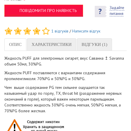
Задайте
ПОВІДОМИТИ ПРО НАЯВНІСТЬ
питання
1
відгуків
/
Написати відгук
ОПИС
ХАРАКТЕРИСТИКИ
ВІДГУКИ (1)
Жидкость PUFF для электронных сигарет, вкус Саванна ↥ Savanna
объем 50мл, 30%PG.
Жидкости PUFF поставляются с вариантами содержания
пропиленгликоля: 70%PG и 50%PG и 30%PG.
Чем выше содержание PG тем сильнее ощущается так
называемый удар по горлу, ТХ, throat hit (раздражение нервных
окончаний в горле), который важен некоторым парильщикам.
Соответственно жидкость 30%PG очень мягкая, 50%PG мягкая, а
70%PG более жесткая.