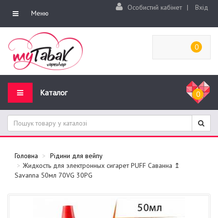
Особистий кабінет
|
Вхід
Меню
0
Каталог
0
Головна
Рідини для вейпу
Жидкость для электронных сигарет PUFF Саванна ↥
Savanna 50мл 70VG 30PG