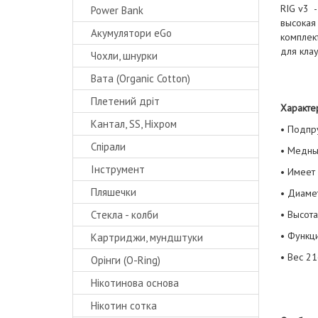
RIG v3 
Power Bank
высокая
Акумулятори eGo
комплект
для клау
Чохли, шнурки
Вата (Organic Cotton)
Плетений дріт
Характер
Кантал, SS, Ніхром
• Подпр
Спірали
• Медны
Інструмент
• Имеет 
Пляшечки
• Диаме
Стекла - колби
• Высот
• Функц
Картриджи, мундштуки
• Вес 21
Орінги (O-Ring)
Нікотинова основа
Нікотин сотка