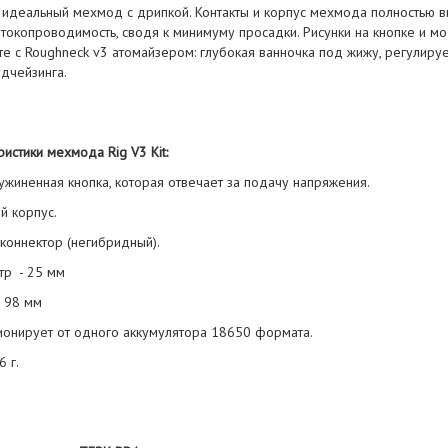
- идеальный мехмод с дрипкой. Контакты и корпус мехмода полностью 
 токопроводимость, сводя к минимуму просадки. Рисунки на кнопке и 
е с Roughneck v3 атомайзером: глубокая ванночка под жижу, регулируе
дчейзинга.
истики мехмода Rig V3 Kit:
ужиненная кнопка, которая отвечает за подачу напряжения.
й корпус.
коннектор (негибридный).
тр - 25 мм
а 98 мм
ионирует от одного аккумулятора 18650 формата.
6 г.