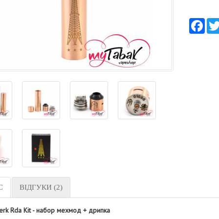
Fac
С
ВІДГУКИ (2)
erk Rda Kit - набор мехмод + дрипка