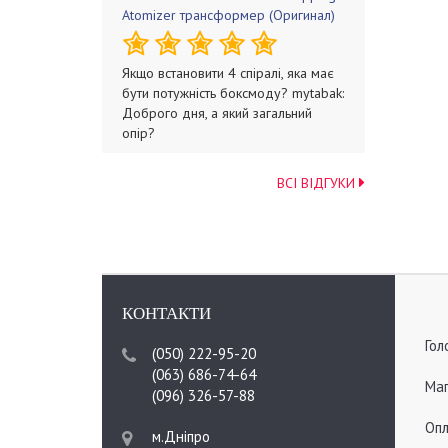
Atomizer трансформер (Оригинал)
Якщо встановити 4 спіралі, яка має
бути потужність боксмоду? mytabak:
Доброго дня, а який загальний
опір?
ВСІ ВІДГУКИ
КОНТАКТИ
Гол
(050) 222-95-20
(063) 686-74-64
Мап
(096) 326-57-88
Опл
м.Дніпро