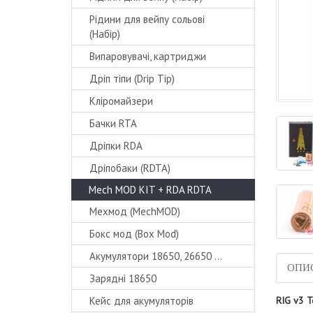
Рідини для вейпу сольові
(Набір)
Випаровувачі, картриджи
Дріп тіпи (Drip Tip)
Кліромайзери
Бачки RTA
Дріпки RDA
Дріпобаки (RDTA)
Mech MOD KIT + RDA RDTA
Мехмод (MechMOD)
Бокс мод (Box Mod)
Акумулятори 18650, 26650 ...
ОПИ
Зарядні 18650
Кейс для акумуляторів
RIG v3 T