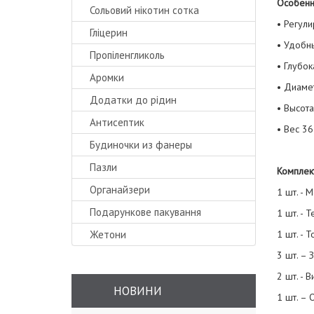
Особенн
Сольовий нікотин сотка
• Регул
Гліцерин
• Удобны
Пропіленгликоль
• Глубо
Аромки
• Диаме
Додатки до рідин
• Высот
Антисептик
• Вес 36 
Будиночки из фанеры
Пазли
Комплек
Органайзери
1 шт. - 
Подарункове пакування
1 шт. - 
Жетони
1 шт. - Т
3 шт. – 
2 шт. - 
НОВИНИ
1 шт. – 