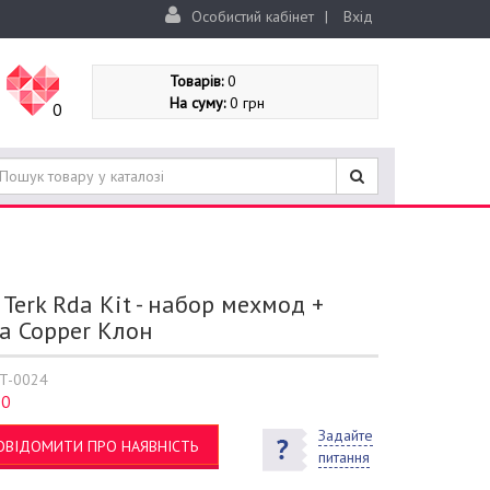
Особистий кабінет
|
Вхід
Товарів:
0
На суму:
0 грн
0
 Terk Rda Kit - набор мехмод +
а Copper Клон
T-0024
0
:
Задайте
ОВІДОМИТИ ПРО НАЯВНІСТЬ
питання