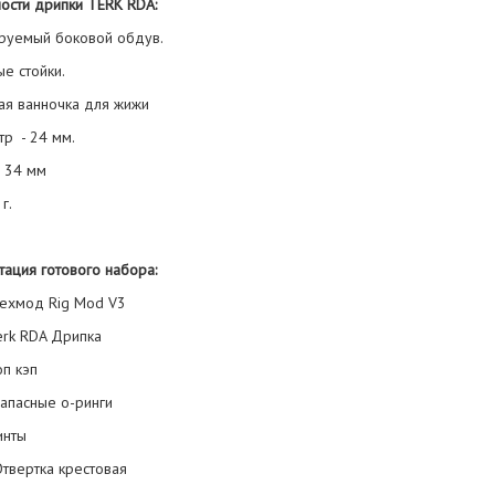
ости дрипки TERK RDA:
ируемый боковой обдув.
е стойки.
кая ванночка для жижи
тр - 24 мм.
а 34 мм
г.
тация готового набора:
Мехмод Rig Mod V3
Terk RDA Дрипка
оп кэп
Запасные о-ринги
Винты
Отвертка крестовая