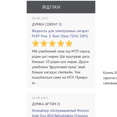
ВІДГУКИ
04 09 2023
ДУМКА СОКРАТ О:
Жидкость для электронных сигарет
PUFF Ром ↥ Rum 50мл 70VG 30PG
Мій улюблений смак під МТЛ серед
рідин цієї марки. Ще куштував десь
близько 10 рідин цієї марки. Друга
улюблена "фруктовий пунш" який
більше нагадує глінтвейн. Теж
Купить R
подобається саме на МТЛ. Прикро
зарегист
щ...
самовыв
04 08 2023
ДУМКА АРТЕМ О:
Атомайзер обслуживаемый Wismec
Inde Duo RDA Rebuildable Dripping