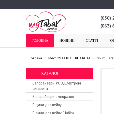
(050) 
(063) 
ГОЛОВНА
НОВИНИ
СТАТТІ
О
Головна
Mech MOD KIT + RDA RDTA
RIG v3 Ter
КАТАЛОГ
Вапорайзери, POD, Електроні
сигарети
Вапорайзери одноразові
Рідини для вейпу
Рідини для вейпу (Набір)