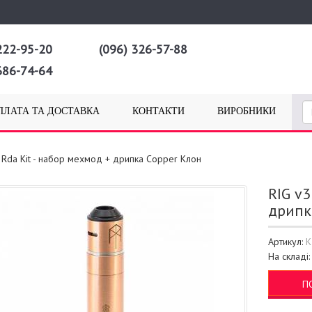
222-95-20
(096) 326-57-88
686-74-64
ПЛАТА ТА ДОСТАВКА
КОНТАКТИ
ВИРОБНИКИ
k Rda Kit - набор мехмод + дрипка Copper Клон
RIG v3
дрипк
Артикул:
K
На складі
П