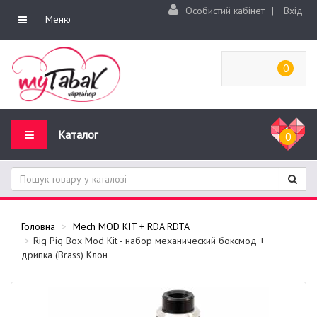
Особистий кабінет
|
Вхід
Меню
0
Каталог
0
Головна
Mech MOD KIT + RDA RDTA
Rig Pig Box Mod Kit - набор механический боксмод +
дрипка (Brass) Клон