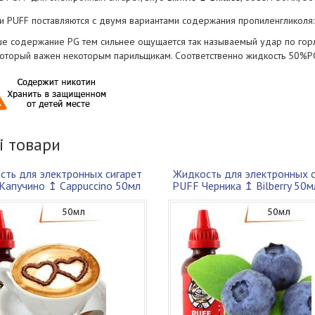
и PUFF поставляются с двумя вариантами содержания пропиленгликоля
е содержание PG тем сильнее ощущается так называемый удар по горлу,
 который важен некоторым парильщикам. Соответственно жидкость 50%PG
і товари
сть для электронных сигарет
Жидкость для электронных с
Капучино ↥ Cappuccino 50мл
PUFF Черника ↥ Bilberry 50
30VG ...
50P...