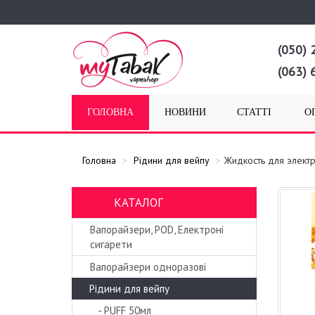
(050) 
(063) 
ГОЛОВНА
НОВИНИ
СТАТТІ
О
Головна
Рідини для вейпу
Жидкость для электр
КАТАЛОГ
Вапорайзери, POD, Електроні
сигарети
Вапорайзери одноразові
Рідини для вейпу
- PUFF 50мл