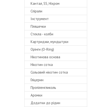
Кантал, SS, Ніхром
Спірали
Інструмент
Пляшечки
Стекла - колби
Картриджи, мундштуки
Орінги (O-Ring)
Нікотинова основа
Нікотин сотка
Сольовий нікотин сотка
Гліцерин
Пропіленгликоль
Аромки
Додатки до рідин