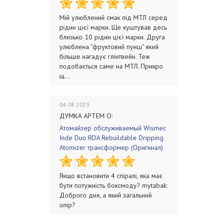
Мій улюблений смак під МТЛ серед
рідин цієї марки. Ще куштував десь
близько 10 рідин цієї марки. Друга
улюблена "фруктовий пунш" який
більше нагадує глінтвейн. Теж
подобається саме на МТЛ. Прикро
щ...
04 08 2023
ДУМКА АРТЕМ О:
Атомайзер обслуживаемый Wismec
Inde Duo RDA Rebuildable Dripping
Atomizer трансформер (Оригинал)
Якщо встановити 4 спіралі, яка має
бути потужність боксмоду? mytabak:
Доброго дня, а який загальний
опір?