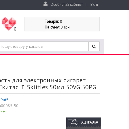
Особистий кабінет
|
Вхід
Товарів:
0
На суму:
0 грн
0
сть для электронных сигарет
Скитлс ↥ Skittles 50мл 50VG 50PG
:
Puff
a00085-50
5+
: