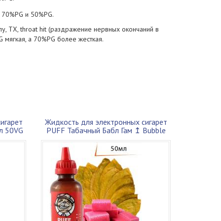
: 70%PG и 50%PG.
 ТХ, throat hit (раздражение нервных окончаний в
 мягкая, а 70%PG более жесткая.
игарет
Жидкость для электронных сигарет
мл 50VG
PUFF Табачный Бабл Гам ↥ Bubble
Gum T...