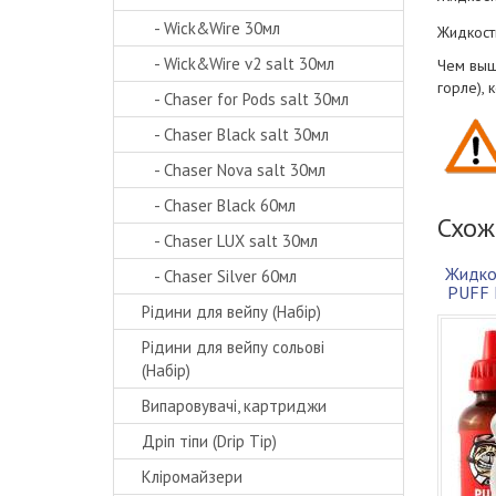
- Wick&Wire 30мл
Жидкост
- Wick&Wire v2 salt 30мл
Чем выш
горле),
- Chaser for Pods salt 30мл
- Chaser Black salt 30мл
- Chaser Nova salt 30мл
- Chaser Black 60мл
Схож
- Chaser LUX salt 30мл
Жидко
- Chaser Silver 60мл
PUFF 
Рідини для вейпу (Набір)
Рідини для вейпу сольові
(Набір)
Випаровувачі, картриджи
Дріп тіпи (Drip Tip)
Кліромайзери