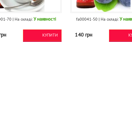
У наявності
У наяв
01-70 | На складі:
fa00041-50 | На складі:
грн
140 грн
КУПИТИ
К