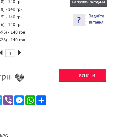
38) - 140 грн
28) - 140 грн
Задайте
35) - 140 грн
питання
36) - 140 грн
495) - 140 грн
528) - 140 грн
грн
КУПИТИ
ebook
Twitter
Viber
Messenger
WhatsApp
Ресурс
0%PG.