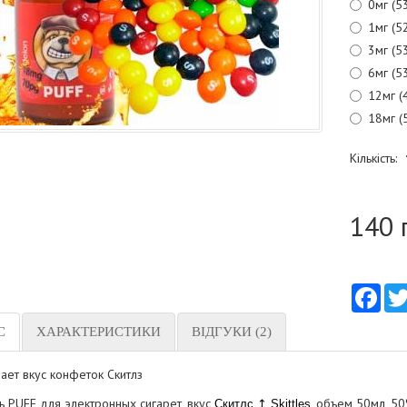
0мг (5
1мг (5
3мг (5
6мг (5
12мг (
18мг (
Кількість:
140 
Fac
С
ХАРАКТЕРИСТИКИ
ВІДГУКИ (2)
ает вкус конфеток Скитлз
ь PUFF для электронных сигарет, вкус
, объем 50мл, 5
Скитлс ↥ Skittles