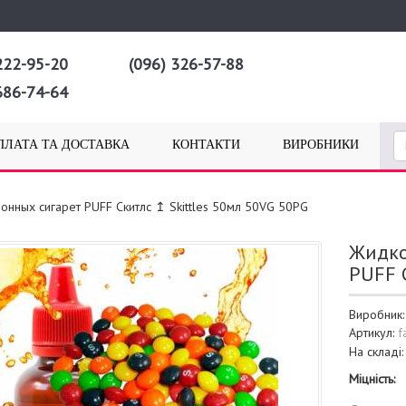
222-95-20
(096) 326-57-88
686-74-64
ПЛАТА ТА ДОСТАВКА
КОНТАКТИ
ВИРОБНИКИ
онных сигарет PUFF Скитлс ↥ Skittles 50мл 50VG 50PG
Жидко
PUFF 
Виробник
Артикул:
f
На складі
Міцність: