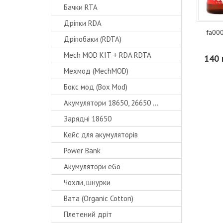
Бачки RTA
Дріпки RDA
fa000
Дріпобаки (RDTA)
Mech MOD KIT + RDA RDTA
140 
Мехмод (MechMOD)
Бокс мод (Box Mod)
Акумулятори 18650, 26650 ...
Зарядні 18650
Кейс для акумуляторів
Power Bank
Акумулятори eGo
Чохли, шнурки
Вата (Organic Cotton)
Плетений дріт