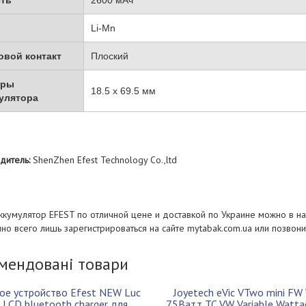
ть
2600 мАч
Li-Mn
вой контакт
Плоский
еры
18.5 x 69.5 мм
улятора
дитель:
ShenZhen Efest Technology Co.,ltd
аккумулятор EFEST по отличной цене и доставкой по Украине можно в н
но всего лишь зарегистрироваться на сайте mytabak.com.ua или позвон
мендовані товари
ое устройство Efest NEW Luc
Joyetech eVic VTwo mini FW
 LCD bluetooth charger для
75Ватт TC VW Variable Watta