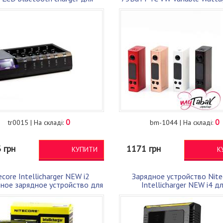
аккумуляторов 18650
мод Оригинал (JTEVTWM
0
0
tr0015 | На складі:
bm-1044 | На складі:
 грн
1171 грн
КУПИТИ
К
ecore Intellicharger NEW i2
Зарядное устройство Nite
ное зарядное устройство для
Intellicharger NEW i4 д
18650 и т.п.
аккумуляторов 18650 (I4