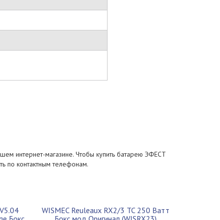
ашем интернет-магазине. Чтобы купить батарею ЭФЕСТ
ить по контактным телефонам.
 V5.04
WISMEC Reuleaux RX2/3 TC 250 Ватт
ge Бокс
Бокс мод Оригинал (WISRX23)