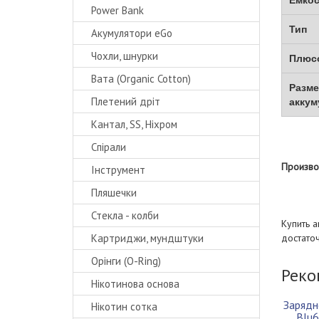
Емкос
Power Bank
Тип
Акумулятори eGo
Чохли, шнурки
Плюсо
Вата (Organic Cotton)
Разм
Плетений дріт
аккум
Кантал, SS, Ніхром
Спірали
Произво
Інструмент
Пляшечки
Стекла - колби
Купить 
Картриджи, мундштуки
достаточ
Орінги (O-Ring)
Реко
Нікотинова основа
Зарядн
Нікотин сотка
Blu6