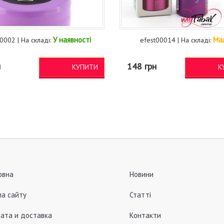
У наявності
Ма
002 | На складі:
efest00014 | На складі:
н
148 грн
КУПИТИ
К
овна
Новини
а сайту
Статті
ата и доставка
Контакти