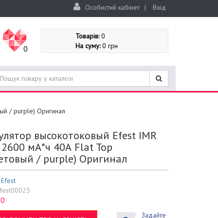
Особистий кабінет
|
Вхід
Товарів:
0
На суму:
0 грн
0
ый / purple) Оригинал
улятор высокотоковый Efest IMR
 2600 мА*ч 40А Flat Top
етовый / purple) Оригинал
:
Efest
fest00025
0
:
Задайте