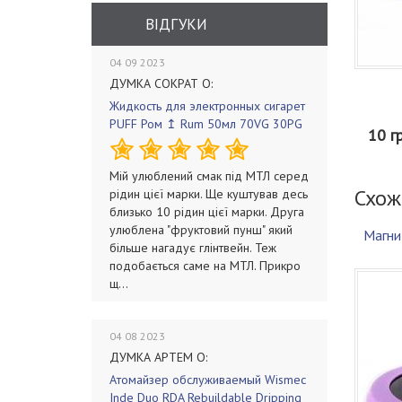
ВІДГУКИ
04 09 2023
ДУМКА СОКРАТ О:
Жидкость для электронных сигарет
PUFF Ром ↥ Rum 50мл 70VG 30PG
10 г
Мій улюблений смак під МТЛ серед
Схож
рідин цієї марки. Ще куштував десь
близько 10 рідин цієї марки. Друга
улюблена "фруктовий пунш" який
Магн
більше нагадує глінтвейн. Теж
подобається саме на МТЛ. Прикро
щ...
04 08 2023
ДУМКА АРТЕМ О:
Атомайзер обслуживаемый Wismec
Inde Duo RDA Rebuildable Dripping