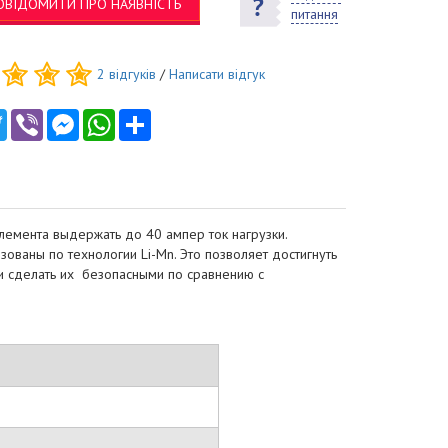
ОВІДОМИТИ ПРО НАЯВНІСТЬ
питання
2
відгуків
/
Написати відгук
ebook
Twitter
Viber
Messenger
WhatsApp
Ресурс
лемента выдержать до 40 ампер ток нагрузки.
ованы по технологии Li-Mn. Это позволяет достигнуть
 и сделать их безопасными по сравнению с