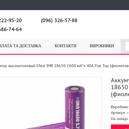
222-95-20
(096) 326-57-88
686-74-64
ПЛАТА ТА ДОСТАВКА
КОНТАКТИ
ВИРОБНИКИ
ятор высокотоковый Efest IMR 18650 2600 мА*ч 40А Flat Top (фиолетов
Аккум
18650
(фиол
Виробник
Артикул:
e
На складі