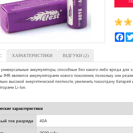
П
Fac
С
ХАРАКТЕРИСТИКИ
ВІДГУКИ (2)
универсальные аккумуляторы, способные без какого-либо вреда для э
 IMR являются аккумуляторами нового поколения, поскольку они реализ
льно высокой энергетической плотности, увеличить токоотдачу батарей
торами Li-Ion.
ческие характеристики
ый ток разряда
40A