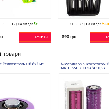
5+
Мал
CS-00013 | На складі:
CH-0024 | На складі:
рн
890 грн
КУПИТИ
К
і товари
ит Редкоземельный 6x2 мм
Аккумулятор высокотоковый
IMR 18350 700 мА*ч 10,5А F
ори...