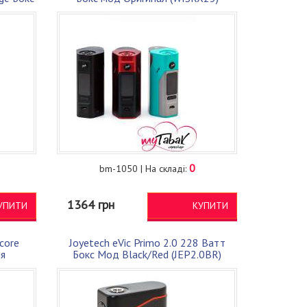
IN)
0
bm-1050 | На складі:
1364 грн
УПИТИ
КУПИТИ
core
Joyetech eVic Primo 2.0 228 Ватт
ля
Бокс Мод Black/Red (JEP2.0BR)
NEW)