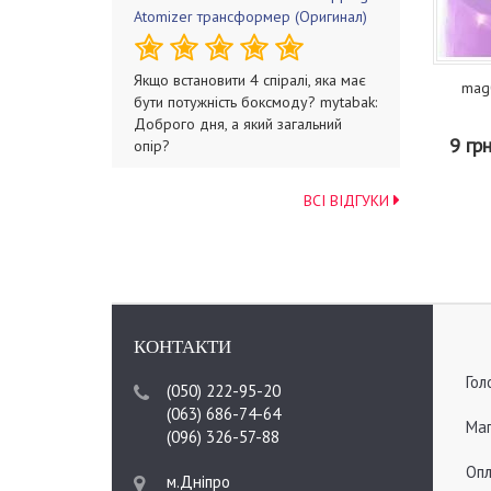
Atomizer трансформер (Оригинал)
Якщо встановити 4 спіралі, яка має
mag0
бути потужність боксмоду? mytabak:
Доброго дня, а який загальний
9 гр
опір?
ВСІ ВІДГУКИ
КОНТАКТИ
Гол
(050) 222-95-20
(063) 686-74-64
Мап
(096) 326-57-88
Опл
м.Дніпро