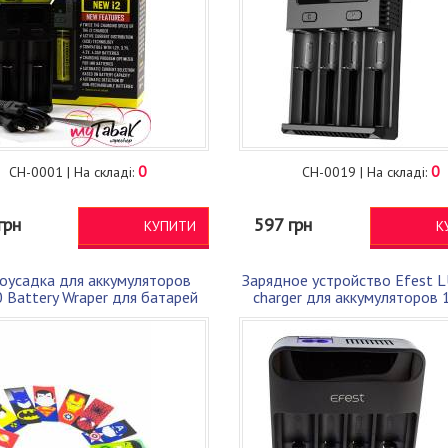
0
0
CH-0001 | На складі:
CH-0019 | На складі:
грн
597 грн
КУПИТИ
К
оусадка для аккумуляторов
Зарядное устройство Efest 
 Battery Wraper для батарей
charger для аккумуляторов
формата 18650
Оригинал