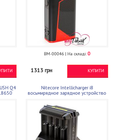
0
BM-00046 | На складі:
1313 грн
УПИТИ
КУПИТИ
LUSH Q4
Nitecore Intellicharger i8
 18650
восьмирядное зарядное устройство
для 18650 и т.п.