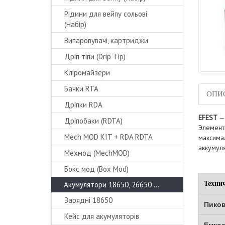
Рідини для вейпу сольові
(Набір)
Випаровувачі, картриджи
Дріп тіпи (Drip Tip)
Кліромайзери
Бачки RTA
ОПИ
Дріпки RDA
EFEST
— 
Дріпобаки (RDTA)
Элементы
Mech MOD KIT + RDA RDTA
максима
аккумуля
Мехмод (MechMOD)
Бокс мод (Box Mod)
Акумулятори 18650, 26650 ...
Техни
Зарядні 18650
Пиков
Кейс для акумуляторів