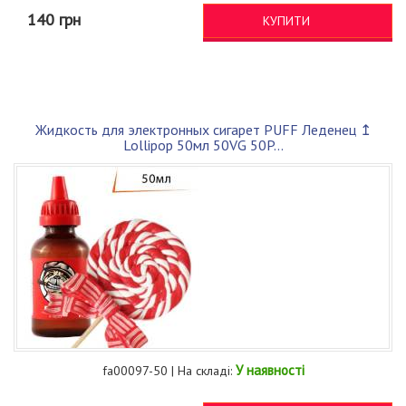
140 грн
КУПИТИ
Жидкость для электронных сигарет PUFF Леденец ↥
Lollipop 50мл 50VG 50P...
У наявності
fa00097-50 | На складі: