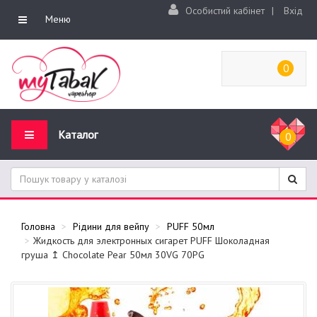
Особистий кабінет
|
Вхід
Меню
0
Каталог
0
Головна
Рідини для вейпу
PUFF 50мл
Жидкость для электронных сигарет PUFF Шоколадная
груша ↥ Chocolate Pear 50мл 30VG 70PG