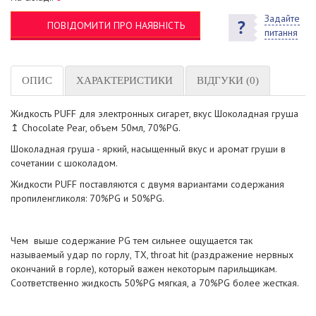
Задайте
ПОВІДОМИТИ ПРО НАЯВНІСТЬ
питання
ОПИС
ХАРАКТЕРИСТИКИ
ВІДГУКИ (0)
Жидкость PUFF для электронных сигарет, вкус Шоколадная груша
↥ Chocolate Pear, объем 50мл, 70%PG.
Шоколадная груша - яркий, насыщенный вкус и аромат груши в
сочетании с шоколадом.
Жидкости PUFF поставляются с двумя вариантами содержания
пропиленгликоля: 70%PG и 50%PG.
Чем выше содержание PG тем сильнее ощущается так
называемый удар по горлу, ТХ, throat hit (раздражение нервных
окончаний в горле), который важен некоторым парильщикам.
Соответственно жидкость 50%PG мягкая, а 70%PG более жесткая.