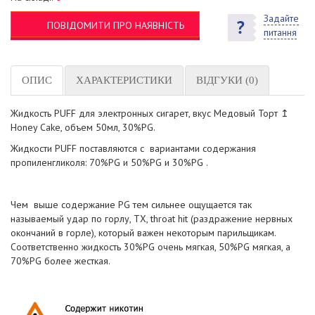
Задайте
ПОВІДОМИТИ ПРО НАЯВНІСТЬ
питання
ОПИС
ХАРАКТЕРИСТИКИ
ВІДГУКИ (0)
Жидкость PUFF для электронных сигарет, вкус Медовый Торт ↥
Honey Cake, объем 50мл, 30%PG.
Жидкости PUFF поставляются с вариантами содержания
пропиленгликоля: 70%PG и 50%PG и 30%PG .
Чем выше содержание PG тем сильнее ощущается так
называемый удар по горлу, ТХ, throat hit (раздражение нервных
окончаний в горле), который важен некоторым парильщикам.
Соответственно жидкость 30%PG очень мягкая, 50%PG мягкая, а
70%PG более жесткая.