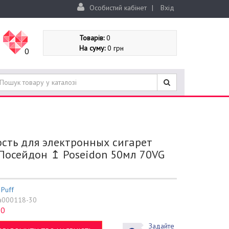
Особистий кабінет
|
Вхід
Товарів:
0
На суму:
0 грн
0
сть для электронных сигарет
Посейдон ↥ Poseidon 50мл 70VG
:
Puff
a000118-30
0
:
Задайте