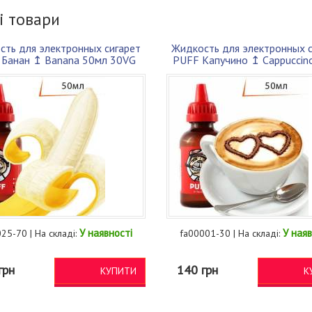
і товари
сть для электронных сигарет
Жидкость для электронных с
 Банан ↥ Banana 50мл 30VG
PUFF Капучино ↥ Cappuccin
70PG
70VG ...
У наявності
У наяв
25-70 | На складі:
fa00001-30 | На складі:
грн
140 грн
КУПИТИ
К