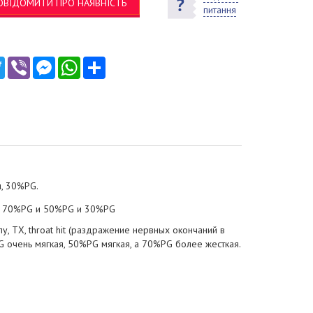
ОВІДОМИТИ ПРО НАЯВНІСТЬ
питання
ebook
Twitter
Viber
Messenger
WhatsApp
Ресурс
л, 30%PG.
я: 70%PG и 50%PG и 30%PG
 ТХ, throat hit (раздражение нервных окончаний в
 очень мягкая, 50%PG мягкая, а 70%PG более жесткая.