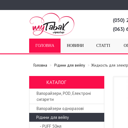
(050) 
(063) 
ГОЛОВНА
НОВИНИ
СТАТТІ
О
Головна
Рідини для вейпу
Жидкость для элект
КАТАЛОГ
Вапорайзери, POD, Електроні
сигарети
Вапорайзери одноразові
Рідини для вейпу
- PUFF 50мл