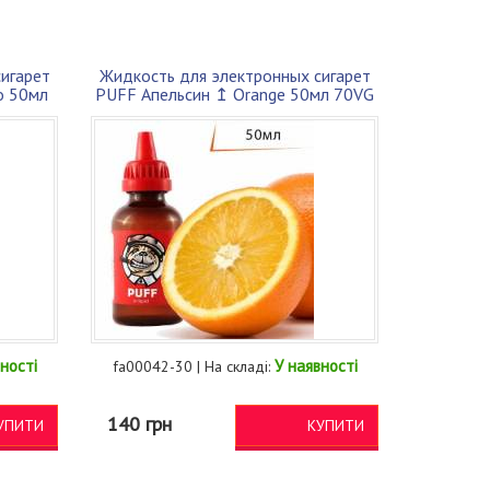
игарет
Жидкость для электронных сигарет
o 50мл
PUFF Апельсин ↥ Orange 50мл 70VG
30PG...
ності
У наявності
fa00042-30 | На складі:
140 грн
УПИТИ
КУПИТИ