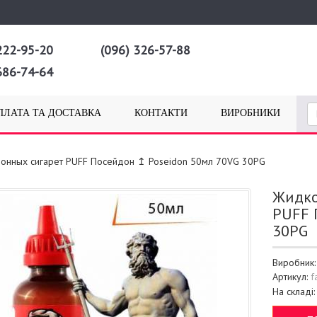
222-95-20
(096) 326-57-88
686-74-64
ПЛАТА ТА ДОСТАВКА
КОНТАКТИ
ВИРОБНИКИ
ронных сигарет PUFF Посейдон ↥ Poseidon 50мл 70VG 30PG
Жидко
PUFF 
30PG
Виробник
Артикул:
f
На складі