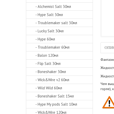
- Alchemist Salt 30мл
- Hype Salt 30мл
- Troublemaker salt 30мл
- Lucky Salt 30мл
- Hype 60мл
- Troublemaker 60мл
ОПИ
- Balon 120мл
Фантазия
- Flip Salt 30мл
Жидкост
- Boneshaker 30мл
Жидкост
- Wick&Wire v2 60мл
Чем выш
- Wild Wild 60мл
горле),
- Boneshaker Salt 15мл
- Hype My pods Salt 10мл
- Wick&Wire 120мл