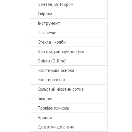
Кантал, SS, Ніхром
Спірали
Інструмент
Пляшечки
Стекла - колби
Картриджи, мундштуки
Орінги (O-Ring)
Нікотинова основа
Нікотин сотка
Сольовий нікотин сотка
Гліцерин
Пропіленгликоль
Аромки
Додатки до рідин