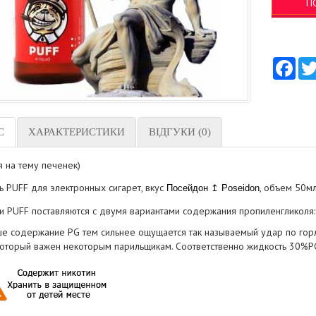
П
Fac
С
ХАРАКТЕРИСТИКИ
ВІДГУКИ (0)
 на тему печенек)
ь PUFF для электронных сигарет, вкус
, объем 50м
Посейдон ↥ Poseidon
и PUFF поставляются с двумя вариантами содержания пропиленгликол
е содержание PG тем сильнее ощущается так называемый удар по горлу,
 который важен некоторым парильщикам. Соответственно жидкость 30%PG