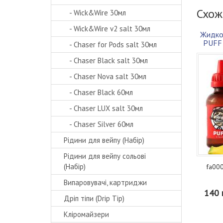
Схож
- Wick&Wire 30мл
- Wick&Wire v2 salt 30мл
Жидко
PUFF
- Chaser for Pods salt 30мл
- Chaser Black salt 30мл
- Chaser Nova salt 30мл
- Chaser Black 60мл
- Chaser LUX salt 30мл
- Chaser Silver 60мл
Рідини для вейпу (Набір)
Рідини для вейпу сольові
(Набір)
fa000
Випаровувачі, картриджи
140 
Дріп тіпи (Drip Tip)
Кліромайзери