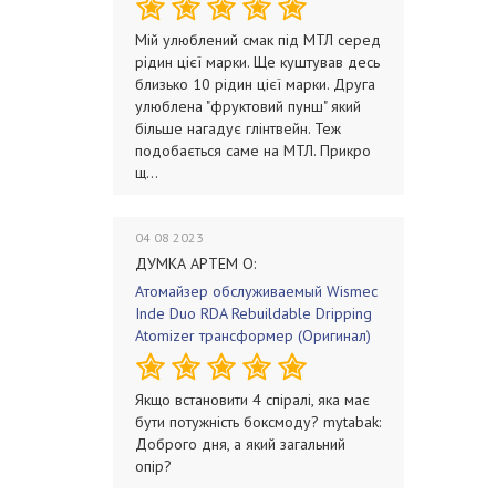
Мій улюблений смак під МТЛ серед
рідин цієї марки. Ще куштував десь
близько 10 рідин цієї марки. Друга
улюблена "фруктовий пунш" який
більше нагадує глінтвейн. Теж
подобається саме на МТЛ. Прикро
щ...
04 08 2023
ДУМКА АРТЕМ О:
Атомайзер обслуживаемый Wismec
Inde Duo RDA Rebuildable Dripping
Atomizer трансформер (Оригинал)
Якщо встановити 4 спіралі, яка має
бути потужність боксмоду? mytabak:
Доброго дня, а який загальний
опір?