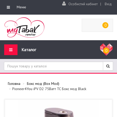
Особистий кабінет
|
Вхід
Меню
0
Каталог
0
Головна
Бокс мод (Box Mod)
Pioneer4You iPV D2 75Ватт TC Бокс мод Black