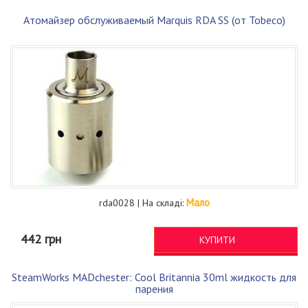
Атомайзер обслуживаемый Marquis RDA SS (от Tobeco)
Мало
rda0028 | На складі:
442 грн
КУПИТИ
SteamWorks MADchester: Cool Britannia 30ml жидкость для
парения