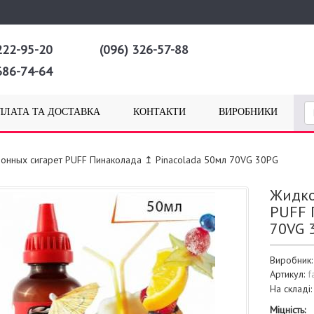
222-95-20
(096) 326-57-88
686-74-64
ПЛАТА ТА ДОСТАВКА
КОНТАКТИ
ВИРОБНИКИ
ронных сигарет PUFF Пинаколада ↥ Pinacolada 50мл 70VG 30PG
Жидко
PUFF 
70VG 
Виробник
Артикул:
f
На складі
Міцність: