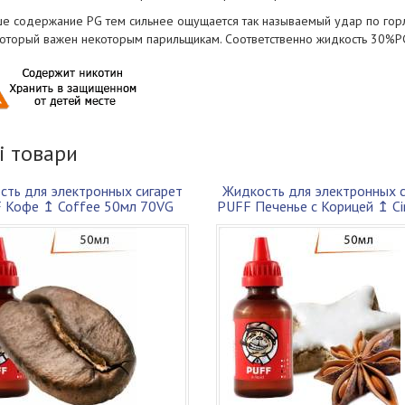
е содержание PG тем сильнее ощущается так называемый удар по горлу,
 который важен некоторым парильщикам. Соответственно жидкость 30%PG
і товари
сть для электронных сигарет
Жидкость для электронных с
 Кофе ↥ Coffee 50мл 70VG
PUFF Печенье с Корицей ↥ C
30PG
Cak...