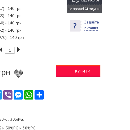
87) - 140 грн
53) - 140 грн
Задайте
60) - 140 грн
питання
62) - 140 грн
970) - 140 грн
грн
КУПИТИ
ebook
Twitter
Viber
Messenger
WhatsApp
Ресурс
 50мл, 30%PG.
G и 50%PG и 30%PG.