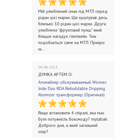
Мій улюблений смак під МТЛ серед
рідин цієї марки. Ще куштував десь
близько 10 рідин цієї марки. Друга
улюблена "фруктовий пунш" який
більше нагадує глінтвейн. Теж
подобається саме на МТЛ. Прикро
щ...
04 08 2023
ДУМКА АРТЕМ О:
Атомайзер обслуживаемый Wismec
Inde Duo RDA Rebuildable Dripping
Atomizer трансформер (Оригинал)
Якщо встановити 4 спіралі, яка має
бути потужність боксмоду? mytabak:
Доброго дня, а який загальний
опір?