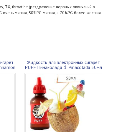
 ТХ, throat hit (раздражение нервных окончаний в
 очень мягкая, 50%PG мягкая, а 70%PG более жесткая.
игарет
Жидкость для электронных сигарет
innamon
PUFF Пинаколада ↥ Pinacolada 50мл
30V...