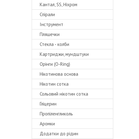
Кантал, SS, Ніхром
Спірали
Інструмент
Пляшечки
Стекла - колби
Картриджи, мундштуки
Орінги (O-Ring)
Нікотинова основа
Нікотин сотка
Сольовий нікотин сотка
Гліцерин
Пропіленгликоль
Аромки
Додатки до рідин