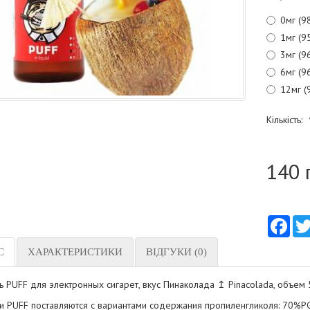
0мг (9
1мг (9
3мг (9
6мг (9
12мг (
Кількість:
140 
Fac
С
ХАРАКТЕРИСТИКИ
ВІДГУКИ (0)
ь PUFF для электронных сигарет, вкус Пинаколада ↥ Pinacolada, объем
и PUFF поставляются с вариантами содержания пропиленгликоля: 70%P