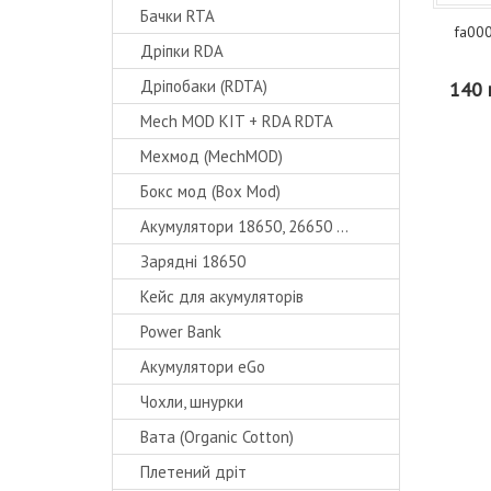
Бачки RTA
fa000
Дріпки RDA
Дріпобаки (RDTA)
140 
Mech MOD KIT + RDA RDTA
Мехмод (MechMOD)
Бокс мод (Box Mod)
Акумулятори 18650, 26650 ...
Зарядні 18650
Кейс для акумуляторів
Power Bank
Акумулятори eGo
Чохли, шнурки
Вата (Organic Cotton)
Плетений дріт