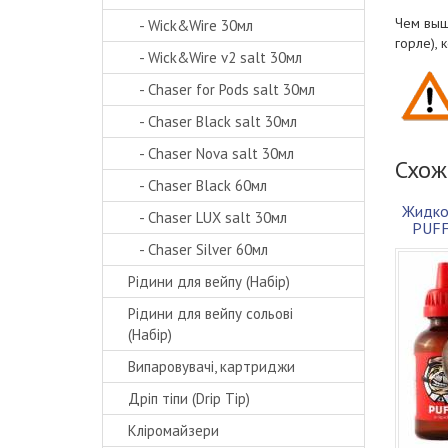
Чем выш
- Wick&Wire 30мл
горле),
- Wick&Wire v2 salt 30мл
- Chaser for Pods salt 30мл
- Chaser Black salt 30мл
- Chaser Nova salt 30мл
Схож
- Chaser Black 60мл
Жидко
- Chaser LUX salt 30мл
PUFF
- Chaser Silver 60мл
Рідини для вейпу (Набір)
Рідини для вейпу сольові
(Набір)
Випаровувачі, картриджи
Дріп тіпи (Drip Tip)
Кліромайзери