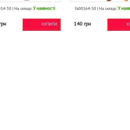
У наявності
У наяв
14-30 | На складі:
fa00164-50 | На складі:
грн
140 грн
КУПИТИ
К