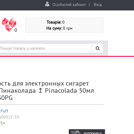
Особистий кабінет
|
Вхід
Товарів:
0
На суму:
0 грн
0
сть для электронных сигарет
Пинаколада ↥ Pinacolada 50мл
30PG
:
Puff
a00013-30
5+
: