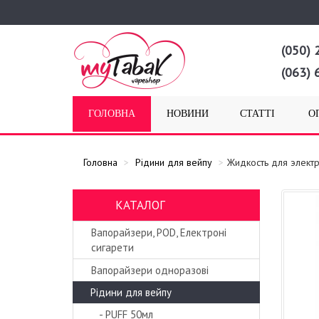
(050) 
(063) 
ГОЛОВНА
НОВИНИ
СТАТТІ
О
Головна
Рідини для вейпу
Жидкость для элект
КАТАЛОГ
Вапорайзери, POD, Електроні
сигарети
Вапорайзери одноразові
Рідини для вейпу
- PUFF 50мл