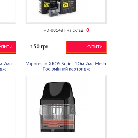
0
HD-00148 | На складі:
150 грн
УПИТИ
КУПИТИ
Ом 2мл
Vaporesso XROS Series 1Ом 2мл Mesh
идж
Pod змінний картридж