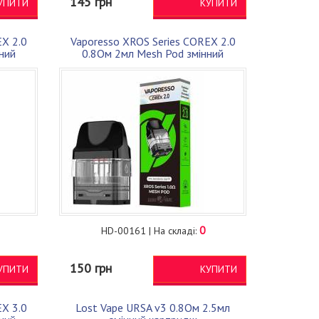
145 грн
УПИТИ
КУПИТИ
EX 2.0
Vaporesso XROS Series COREX 2.0
ний
0.8Ом 2мл Mesh Pod змінний
картридж
0
HD-00161 | На складі:
150 грн
УПИТИ
КУПИТИ
EX 3.0
Lost Vape URSA v3 0.8Ом 2.5мл