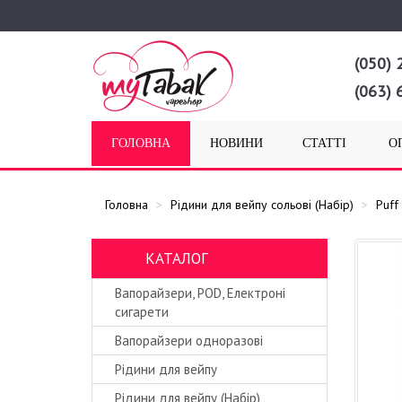
(050) 
(063) 
ГОЛОВНА
НОВИНИ
СТАТТІ
О
Головна
Рідини для вейпу сольові (Набір)
Puff
КАТАЛОГ
Вапорайзери, POD, Електроні
сигарети
Вапорайзери одноразові
Рідини для вейпу
Рідини для вейпу (Набір)