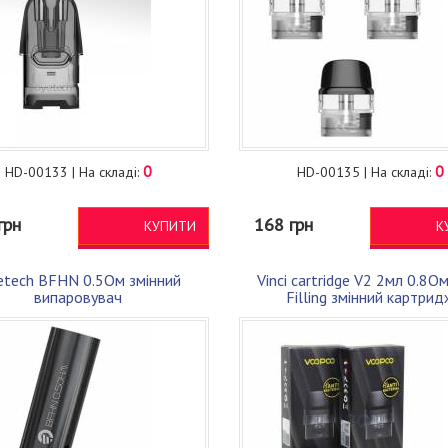
0
0
HD-00133 | На складі:
HD-00135 | На складі:
грн
168 грн
КУПИТИ
К
etech BFHN 0.5Ом змінний
Vinci cartridge V2 2мл 0.8О
випаровувач
Filling змінний картрид