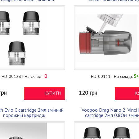
картридж
0
5+
HD-00128 | На складі:
HD-00131 | На складі:
грн
120 грн
КУПИТИ
К
h Evio C cartridge 2мл змінний
Voopoo Drag Nano 2, Vinci
порожній картридж
cartridge 2мл 0.8Ом змін
картридж