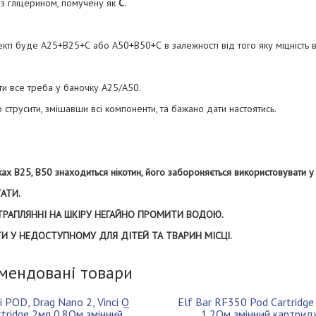
 з гліцерином, помучену як
С
.
кті буде А25+В25+С або А50+В50+С в залежності від того яку міцність 
и все треба у баночку А25/А50.
 струсити, змішавши всі компоненти, та бажано дати настоятись.
ах В25, В50 знаходиться нікотин, його забороняється використовувати у
АТИ.
ТРАПЛЯННІ НА ШКІРУ НЕГАЙНО ПРОМИТИ ВОДОЮ.
ТИ У НЕДОСТУПНОМУ ДЛЯ ДІТЕЙ ТА ТВАРИН МІСЦІ.
мендовані товари
i POD, Drag Nano 2, Vinci Q
Elf Bar RF350 Pod Cartridge
rtridge 2мл 0.8Ом змінний
1.2Ом змінний картрид