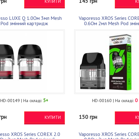
грн
145 грн
КУПИТИ
К
esso LUXE Q 1.0Ом 3мл Mesh
Vaporesso XROS Series COR
Pod змінний картридж
0.6Ом 2мл Mesh Pod змін
картридж
5+
0
HD-00149 | На складі:
HD-00160 | На складі:
грн
150 грн
КУПИТИ
К
esso XROS Series COREX 2.0
Vaporesso XROS Series COR