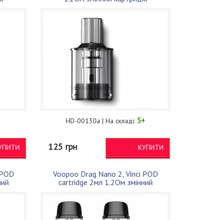
5+
HD-00130a | На складі:
125 грн
УПИТИ
КУПИТИ
 POD
Voopoo Drag Nano 2, Vinci POD
ний
cartridge 2мл 1.2Ом змінний
картридж