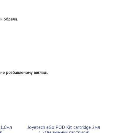
ви обрали.
 не розбавленому вигляді.
 1.6мл
Joyetech eGo POD Kit cartridge 2мл
ж
1.2Ом змінний картридж