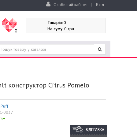
Особистий кабінет
|
Вхід
Товарів:
0
На суму:
0 грн
0
alt конструктор Citrus Pomelo
:
Puff
C-0037
5+
: