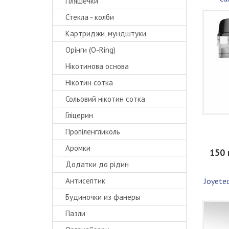
Пляшечки
Стекла - колби
Картриджи, мундштуки
Орінги (O-Ring)
Нікотинова основа
Нікотин сотка
Сольовий нікотин сотка
Гліцерин
Пропіленгликоль
Аромки
150 
Додатки до рідин
Антисептик
Joyetec
Будиночки из фанеры
Пазли