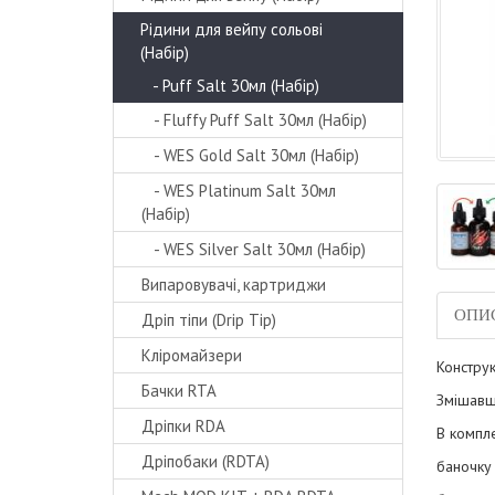
Рідини для вейпу сольові
(Набір)
- Puff Salt 30мл (Набір)
- Fluffy Puff Salt 30мл (Набір)
- WES Gold Salt 30мл (Набір)
- WES Platinum Salt 30мл
(Набір)
- WES Silver Salt 30мл (Набір)
Випаровувачі, картриджи
ОПИ
Дріп тіпи (Drip Tip)
Кліромайзери
Констру
Бачки RTA
Змішавши
Дріпки RDA
В компле
Дріпобаки (RDTA)
баночку 