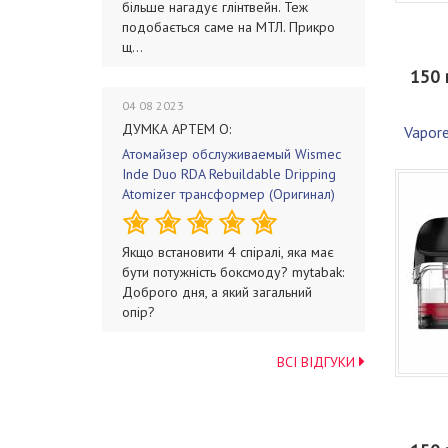
більше нагадує глінтвейн. Теж
подобається саме на МТЛ. Прикро
щ...
150 
04 08 2023
ДУМКА АРТЕМ О:
Vapor
Атомайзер обслуживаемый Wismec
Inde Duo RDA Rebuildable Dripping
Atomizer трансформер (Оригинал)
Якщо встановити 4 спіралі, яка має
бути потужність боксмоду? mytabak:
Доброго дня, а який загальний
опір?
ВСІ ВІДГУКИ