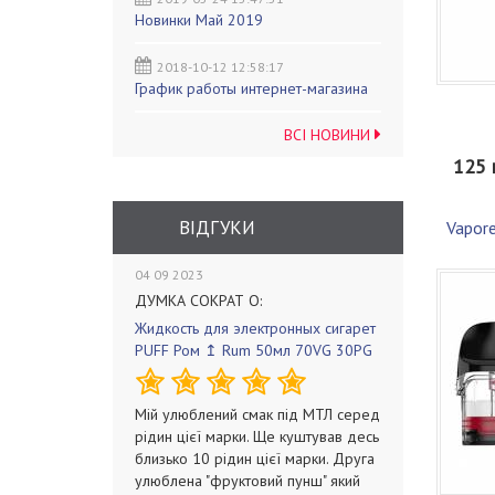
Новинки Май 2019
2018-10-12 12:58:17
График работы интернет-магазина
ВСІ НОВИНИ
125 
ВІДГУКИ
Vapor
04 09 2023
ДУМКА СОКРАТ О:
Жидкость для электронных сигарет
PUFF Ром ↥ Rum 50мл 70VG 30PG
Мій улюблений смак під МТЛ серед
рідин цієї марки. Ще куштував десь
близько 10 рідин цієї марки. Друга
улюблена "фруктовий пунш" який