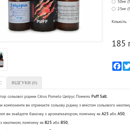
50мг (
25мг (
Кількість:
185 
Fac
С
ВІДГУКИ (0)
ктор сольової рідини Citrus Pomelo Цитрус Помело
Puff Salt
.
 компоненти ви отримаєте сольову рідину з вмістом сольового нікотин
кті ви знайдете баночку з ароматизатором, помічену як
А25
або
А50
,
з нікотином, помічену як
B25
або
В50
,