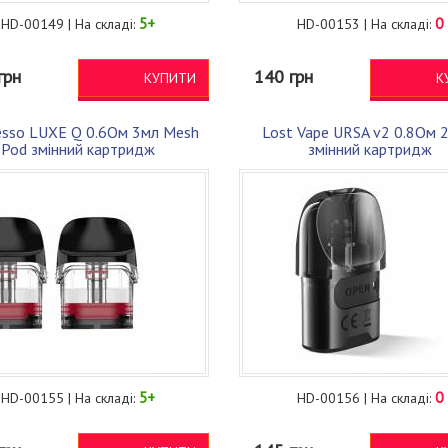
5+
0
HD-00149 | На складі:
HD-00153 | На складі:
грн
140 грн
КУПИТИ
К
esso LUXE Q 0.6Ом 3мл Mesh
Lost Vape URSA v2 0.8Ом 
Pod змінний картридж
змінний картридж
5+
0
HD-00155 | На складі:
HD-00156 | На складі: