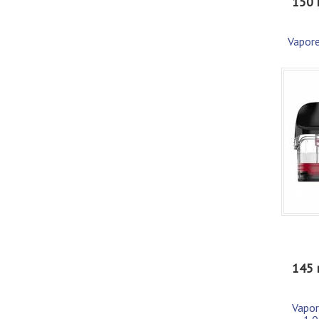
150 
Vapor
145 
Vapor