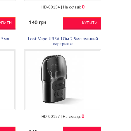
0
HD-00154 | На складі:
140 грн
УПИТИ
КУПИТИ
2.5мл
Lost Vape URSA 1Ом 2.5мл змінний
картридж
0
HD-00157 | На складі: