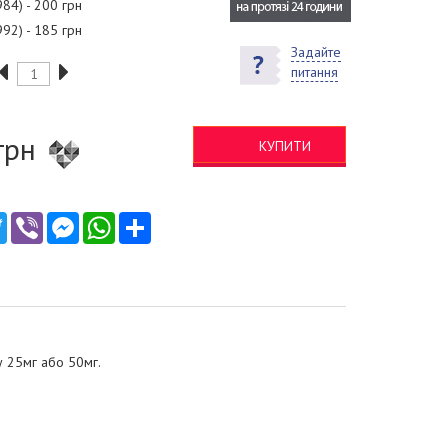
984) - 200 грн
992) - 185 грн
Задайте
питання
грн
КУПИТИ
ebook
Twitter
Viber
Messenger
WhatsApp
Ресурс
у 25мг або 50мг.