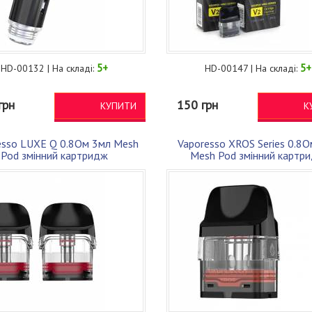
5+
5+
HD-00132 | На складі:
HD-00147 | На складі:
грн
150 грн
КУПИТИ
К
esso LUXE Q 0.8Ом 3мл Mesh
Vaporesso XROS Series 0.8
Pod змінний картридж
Mesh Pod змінний картр