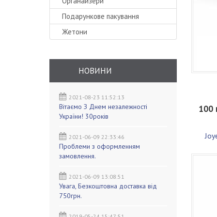
Органайзери
Подарункове пакування
Жетони
НОВИНИ
2021-08-23 11:52:13
Вітаємо З Днем незалежності
100 
України! 30років
Joy
2021-06-09 22:33:46
Проблеми з оформленням
замовлення.
2021-06-09 13:08:51
Увага, Безкоштовна доставка від
750грн.
2019-05-24 15:47:51