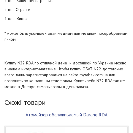
1 шт. - Ключ-шестигранник
2 шт. -О-ринги
3 шт. - Винты
* может быть укомплектован медным или медным посеребренным
пином.
Купить N22 RDA по отличной цене и доставкой по Украине можно
в нашем интернет-магазине. Чтобы купить ОБАТ N22 достаточно
всего лишь зарегистрироваться на сайте mytabak.com.ua или
позвонить по контактным телефонам. Купить вейп N22 RDA так же
можно в Днепре самовывозом в день заказа.
Схожі товари
Атомайзер обслуживаемый Darang RDA