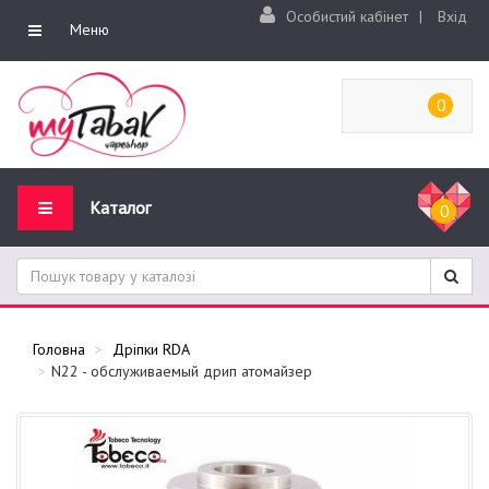
Особистий кабінет
|
Вхід
Меню
0
Каталог
0
Головна
Дріпки RDA
N22 - обслуживаемый дрип атомайзер