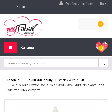
Особистий кабінет
|
Вхід
Меню
0
Каталог
0
Головна
Рідини для вейпу
Wick&Wire 30мл
Wick&Wire Mystic Donut 2мг 30мл 70VG 30PG жидкость для
электронных сигарет