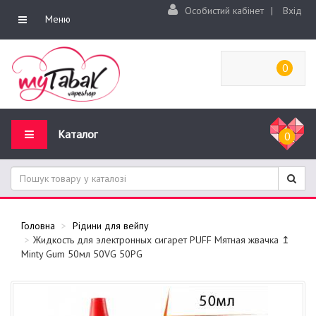
Особистий кабінет
|
Вхід
Меню
0
Каталог
0
Головна
Рідини для вейпу
Жидкость для электронных сигарет PUFF Мятная жвачка ↥
Minty Gum 50мл 50VG 50PG