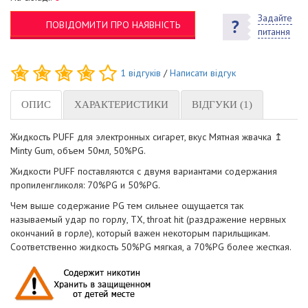
Задайте
ПОВІДОМИТИ ПРО НАЯВНІСТЬ
питання
1
відгуків
/
Написати відгук
ОПИС
ХАРАКТЕРИСТИКИ
ВІДГУКИ (1)
Жидкость PUFF для электронных сигарет, вкус Мятная жвачка ↥
Minty Gum, объем 50мл, 50%PG.
Жидкости PUFF поставляются с двумя вариантами содержания
пропиленгликоля: 70%PG и 50%PG.
Чем выше содержание PG тем сильнее ощущается так
называемый удар по горлу, ТХ, throat hit (раздражение нервных
окончаний в горле), который важен некоторым парильщикам.
Соответственно жидкость 50%PG мягкая, а 70%PG более жесткая.