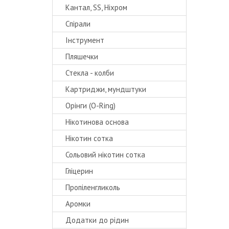
Кантал, SS, Ніхром
Спірали
Інструмент
Пляшечки
Стекла - колби
Картриджи, мундштуки
Орінги (O-Ring)
Нікотинова основа
Нікотин сотка
Сольовий нікотин сотка
Гліцерин
Пропіленгликоль
Аромки
Додатки до рідин