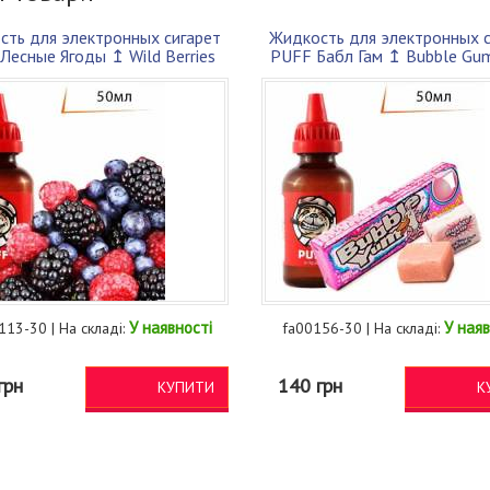
сть для электронных сигарет
Жидкость для электронных с
Лесные Ягоды ↥ Wild Berries
PUFF Бабл Гам ↥ Bubble Gu
50м...
70VG...
У наявності
У наяв
113-30 | На складі:
fa00156-30 | На складі:
грн
140 грн
КУПИТИ
К