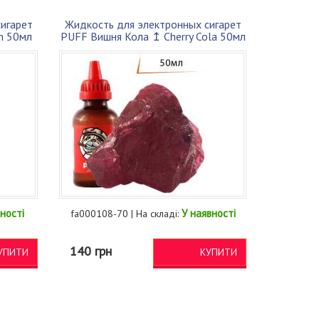
игарет
Жидкость для электронных сигарет
m 50мл
PUFF Вишня Кола ↥ Cherry Cola 50мл
30...
ності
У наявності
fa000108-70 | На складі:
140 грн
УПИТИ
КУПИТИ