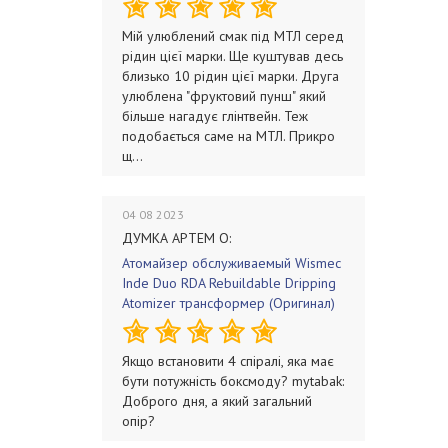
Мій улюблений смак під МТЛ серед
рідин цієї марки. Ще куштував десь
близько 10 рідин цієї марки. Друга
улюблена "фруктовий пунш" який
більше нагадує глінтвейн. Теж
подобається саме на МТЛ. Прикро
щ...
04 08 2023
ДУМКА АРТЕМ О:
Атомайзер обслуживаемый Wismec
Inde Duo RDA Rebuildable Dripping
Atomizer трансформер (Оригинал)
Якщо встановити 4 спіралі, яка має
бути потужність боксмоду? mytabak:
Доброго дня, а який загальний
опір?