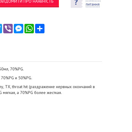
ОВІДОМИТИ ПРО НАЯВНІСТЬ
питання
ebook
Twitter
Viber
Messenger
WhatsApp
Ресурс
 50мл, 70%PG.
: 70%PG и 50%PG.
 ТХ, throat hit (раздражение нервных окончаний в
 мягкая, а 70%PG более жесткая.