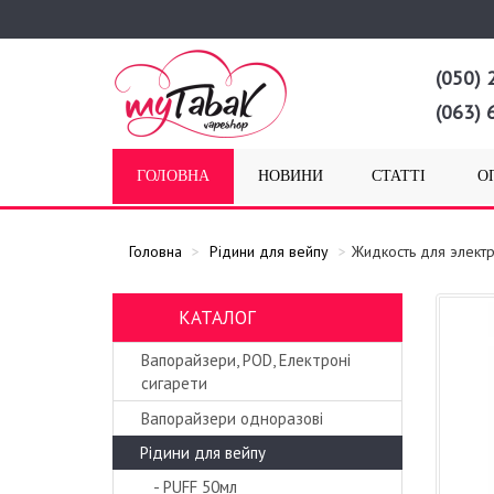
(050) 
(063) 
ГОЛОВНА
НОВИНИ
СТАТТІ
О
Головна
Рідини для вейпу
Жидкость для элект
КАТАЛОГ
Вапорайзери, POD, Електроні
сигарети
Вапорайзери одноразові
Рідини для вейпу
- PUFF 50мл