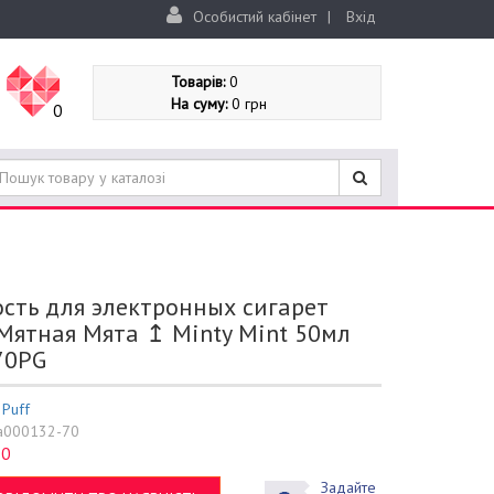
Особистий кабінет
|
Вхід
Товарів:
0
На суму:
0 грн
0
сть для электронных сигарет
Мятная Мята ↥ Minty Mint 50мл
70PG
:
Puff
a000132-70
0
:
Задайте