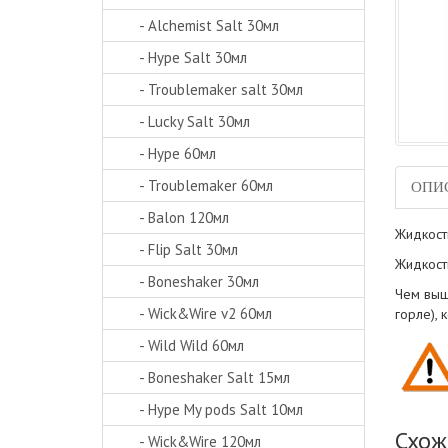
- Alchemist Salt 30мл
- Hype Salt 30мл
- Troublemaker salt 30мл
- Lucky Salt 30мл
- Hype 60мл
- Troublemaker 60мл
ОПИ
- Balon 120мл
Жидкость
- Flip Salt 30мл
Жидкост
- Boneshaker 30мл
Чем выш
- Wick&Wire v2 60мл
горле),
- Wild Wild 60мл
- Boneshaker Salt 15мл
- Hype My pods Salt 10мл
Схож
- Wick&Wire 120мл