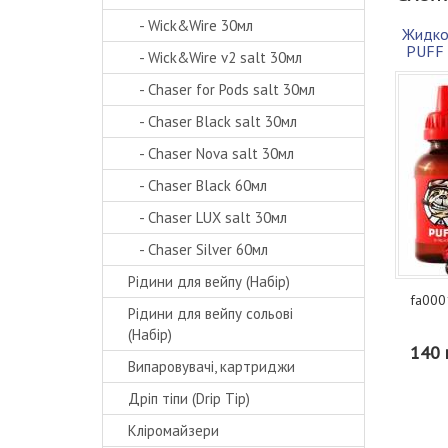
- Wick&Wire 30мл
Жидко
PUFF 
- Wick&Wire v2 salt 30мл
- Chaser for Pods salt 30мл
- Chaser Black salt 30мл
- Chaser Nova salt 30мл
- Chaser Black 60мл
- Chaser LUX salt 30мл
- Chaser Silver 60мл
Рідини для вейпу (Набір)
fa000
Рідини для вейпу сольові
(Набір)
140 
Випаровувачі, картриджи
Дріп тіпи (Drip Tip)
Кліромайзери