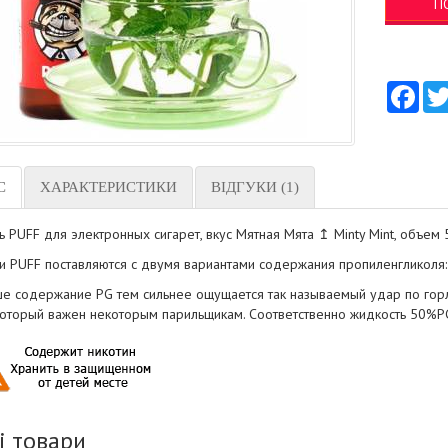
П
Fac
С
ХАРАКТЕРИСТИКИ
ВІДГУКИ (1)
 PUFF для электронных сигарет, вкус Мятная Мята ↥ Minty Mint, объем
и PUFF поставляются с двумя вариантами содержания пропиленгликоля
е содержание PG тем сильнее ощущается так называемый удар по горлу,
 который важен некоторым парильщикам. Соответственно жидкость 50%PG
і товари