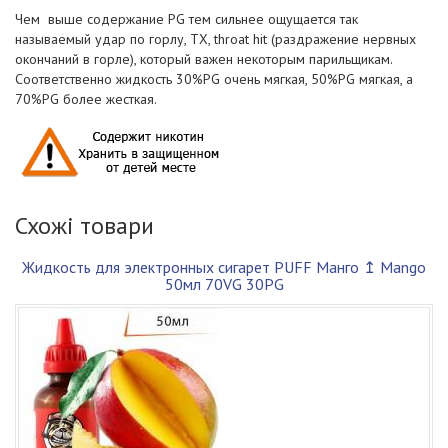
Чем выше содержание PG тем сильнее ощущается так
называемый удар по горлу, ТХ, throat hit (раздражение нервных
окончаний в горле), который важен некоторым парильщикам.
Соответственно жидкость 30%PG очень мягкая, 50%PG мягкая, а
70%PG более жесткая.
Схожі товари
Жидкость для электронных сигарет PUFF Манго ↥ Mango
50мл 70VG 30PG