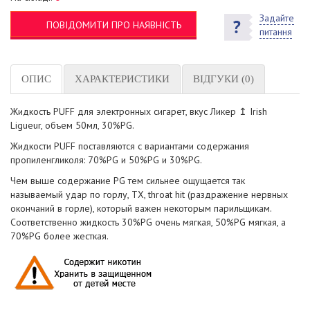
Задайте
ПОВІДОМИТИ ПРО НАЯВНІСТЬ
питання
ОПИС
ХАРАКТЕРИСТИКИ
ВІДГУКИ (0)
Жидкость PUFF для электронных сигарет, вкус Ликер ↥ Irish
Ligueur, объем 50мл, 30%PG.
Жидкости PUFF поставляются с вариантами содержания
пропиленгликоля: 70%PG и 50%PG и 30%PG.
Чем выше содержание PG тем сильнее ощущается так
называемый удар по горлу, ТХ, throat hit (раздражение нервных
окончаний в горле), который важен некоторым парильщикам.
Соответственно жидкость 30%PG очень мягкая, 50%PG мягкая, а
70%PG более жесткая.