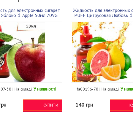
сть для электронных сигарет
Жидкость для электронных с
 Яблоко ↥ Apple 50мл 70VG
PUFF Цитрусовая Любовь ↥ 
30PG
Love ...
У наявності
У наяв
07-30 | На складі:
fa00196-70 | На складі:
грн
140 грн
КУПИТИ
К