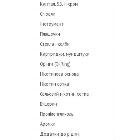
Кантал, SS, Ніхром
Спірали
Інструмент
Пляшечки
Стекла - колби
Картриджи, мундштуки
Орінги (O-Ring)
Нікотинова основа
Нікотин сотка
Сольовий нікотин сотка
Гліцерин
Пропіленгликоль
Аромки
Додатки до рідин