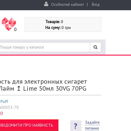
Особистий кабінет
|
Вхід
Товарів:
0
На суму:
0 грн
0
сть для электронных сигарет
Лайм ↥ Lime 50мл 30VG 70PG
:
Puff
a00033-70
0
:
Задайте
ОВІДОМИТИ ПРО НАЯВНІСТЬ
питання