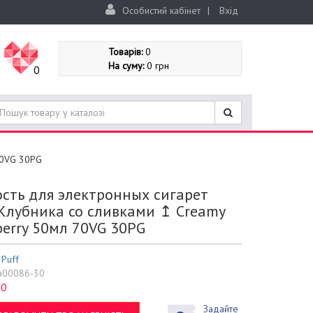
Особистий кабінет
|
Вхід
Товарів:
0
На суму:
0 грн
0
70VG 30PG
сть для электронных сигарет
Клубника со сливками ↥ Creamy
berry 50мл 70VG 30PG
:
Puff
a00086-30
0
:
Задайте