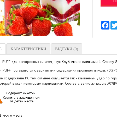
П
Fac
С
ХАРАКТЕРИСТИКИ
ВІДГУКИ (0)
ь PUFF для электронных сигарет, вкус
Клубника со сливками ↥ Creamy S
и PUFF поставляются с вариантами содержания пропиленгликоля: 70%P
е содержание PG тем сильнее ощущается так называемый удар по горлу,
 который важен некоторым парильщикам. Соответственно жидкость 30%PG
і товари