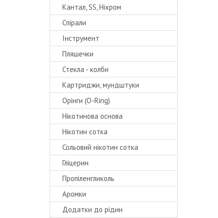
Кантал, SS, Ніхром
Спірали
Інструмент
Пляшечки
Стекла - колби
Картриджи, мундштуки
Орінги (O-Ring)
Нікотинова основа
Нікотин сотка
Сольовий нікотин сотка
Гліцерин
Пропіленгликоль
Аромки
Додатки до рідин