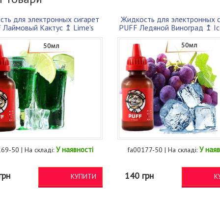
сть для электронных сигарет
Жидкость для электронных с
 Лаймовый Кактус ↥ Lime's
PUFF Ледяной Виноград ↥ Ic
Cactus ...
50м...
У наявності
У наяв
69-50 | На складі:
fa00177-50 | На складі:
грн
140 грн
КУПИТИ
К