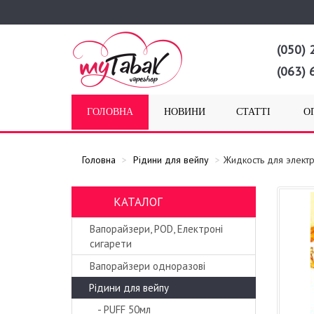
(050) 
(063) 
ГОЛОВНА
НОВИНИ
СТАТТІ
О
Головна
Рідини для вейпу
Жидкость для элект
КАТАЛОГ
Вапорайзери, POD, Електроні
сигарети
Вапорайзери одноразові
Рідини для вейпу
- PUFF 50мл