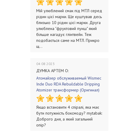
Мій улюблений смак під МТЛ серед
рідин цієї марки. Ще куштував десь
близько 10 рідин цієї марки. Друга
улюблена "фруктовий пунш" який
більше нагадує глінтвейн. Теж
подобається саме на МТЛ. Прикро
щ...
04 08 2023
ДУМКА АРТЕМ О:
Атомайзер обслуживаемый Wismec
Inde Duo RDA Rebuildable Dripping
Atomizer трансформер (Оригинал)
Якщо встановити 4 спіралі, яка має
бути потужність боксмоду? mytabak:
Доброго дня, а який загальний
опір?