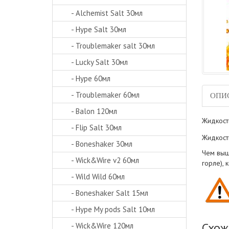
- Alchemist Salt 30мл
- Hype Salt 30мл
- Troublemaker salt 30мл
- Lucky Salt 30мл
- Hype 60мл
- Troublemaker 60мл
ОПИ
- Balon 120мл
Жидкост
- Flip Salt 30мл
Жидкост
- Boneshaker 30мл
Чем выш
- Wick&Wire v2 60мл
горле),
- Wild Wild 60мл
- Boneshaker Salt 15мл
- Hype My pods Salt 10мл
Схож
- Wick&Wire 120мл