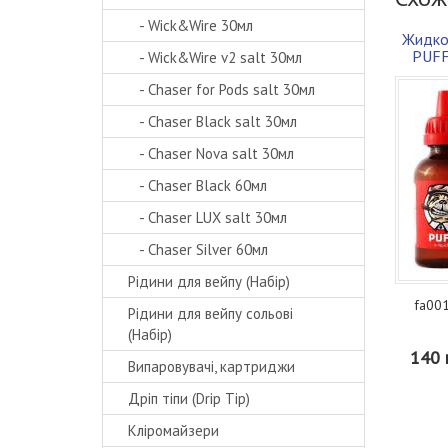
- Wick&Wire 30мл
Жидко
PUFF
- Wick&Wire v2 salt 30мл
- Chaser for Pods salt 30мл
- Chaser Black salt 30мл
- Chaser Nova salt 30мл
- Chaser Black 60мл
- Chaser LUX salt 30мл
- Chaser Silver 60мл
Рідини для вейпу (Набір)
fa001
Рідини для вейпу сольові
(Набір)
140 
Випаровувачі, картриджи
Дріп тіпи (Drip Tip)
Кліромайзери