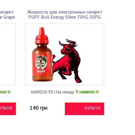
игарет
Жидкость для электронных сигарет
e Grape
PUFF Bull Energy 50мл 70VG 30PG
ності
У наявності
fa00020-30 | На складі:
140 грн
УПИТИ
КУПИТИ