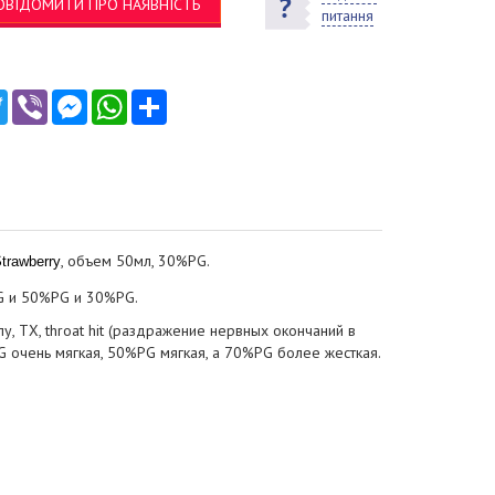
ОВІДОМИТИ ПРО НАЯВНІСТЬ
питання
ebook
Twitter
Viber
Messenger
WhatsApp
Ресурс
, объем 50мл, 30%PG.
trawberry
G и 50%PG и 30%PG.
 ТХ, throat hit (раздражение нервных окончаний в
 очень мягкая, 50%PG мягкая, а 70%PG более жесткая.