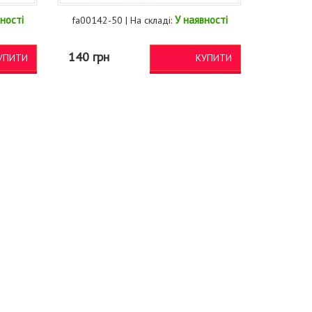
ності
У наявності
fa00142-50 | На складі:
140 грн
УПИТИ
КУПИТИ