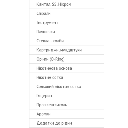
Кантал, SS, Ніхром
Спірали
Інструмент
Пляшечки
Стекла - колби
Картриджи, мундштуки
Орінги (O-Ring)
Нікотинова основа
Нікотин сотка
Сольовий нікотин сотка
Гліцерин
Пропіленгликоль
Аромки
Додатки до рідин