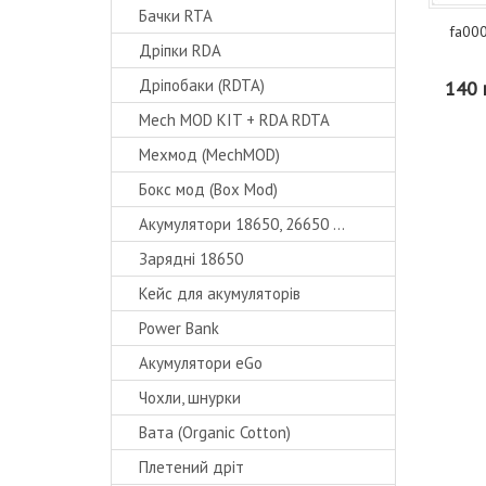
Бачки RTA
fa000
Дріпки RDA
Дріпобаки (RDTA)
140 
Mech MOD KIT + RDA RDTA
Мехмод (MechMOD)
Бокс мод (Box Mod)
Акумулятори 18650, 26650 ...
Зарядні 18650
Кейс для акумуляторів
Power Bank
Акумулятори eGo
Чохли, шнурки
Вата (Organic Cotton)
Плетений дріт