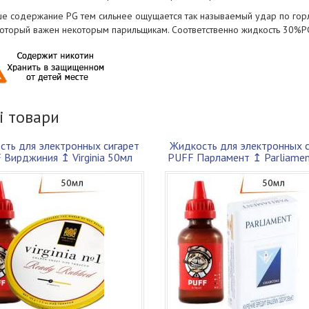
е содержание PG тем сильнее ощущается так называемый удар по горлу,
 который важен некоторым парильщикам. Соответственно жидкость 30%PG
і товари
сть для электронных сигарет
Жидкость для электронных с
 Вирджиния ↥ Virginia 50мл
PUFF Парламент ↥ Parliame
30VG ...
30V...