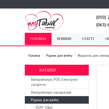
(050) 
(063) 
ГОЛОВНА
НОВИНИ
СТАТТІ
О
Головна
Рідини для вейпу
Жидкость для элект
КАТАЛОГ
Вапорайзери, POD, Електроні
сигарети
Вапорайзери одноразові
Рідини для вейпу
- PUFF 50мл