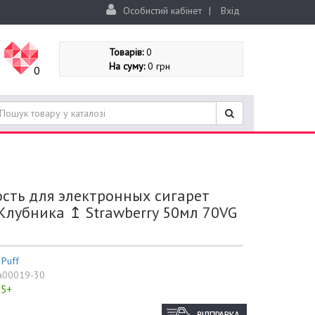
Особистий кабінет
|
Вхід
Товарів:
0
На суму:
0 грн
0
сть для электронных сигарет
Клубника ↥ Strawberry 50мл 70VG
:
Puff
a00019-30
5+
: