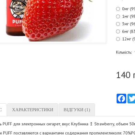
0мг (9
1мг (9
3мг (9
6мг (8
12мг (
Кількість:
140 
Fac
С
ХАРАКТЕРИСТИКИ
ВІДГУКИ (1)
 PUFF для электронных сигарет, вкус Клубника ↥ Strawberry, объем 50
и PUFF поставляются с вариантами содержания пропиленгликоля: 70%P