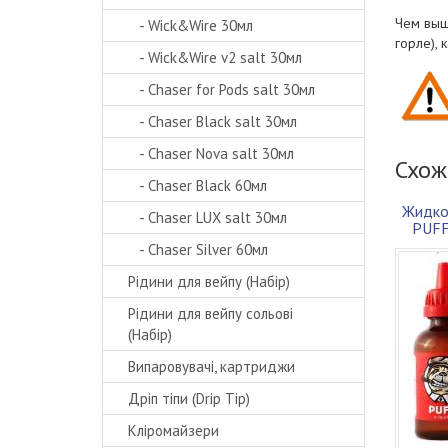
Чем выш
- Wick&Wire 30мл
горле),
- Wick&Wire v2 salt 30мл
- Chaser for Pods salt 30мл
- Chaser Black salt 30мл
- Chaser Nova salt 30мл
Схож
- Chaser Black 60мл
Жидко
- Chaser LUX salt 30мл
PUFF
- Chaser Silver 60мл
Рідини для вейпу (Набір)
Рідини для вейпу сольові
(Набір)
Випаровувачі, картриджи
Дріп тіпи (Drip Tip)
Кліромайзери