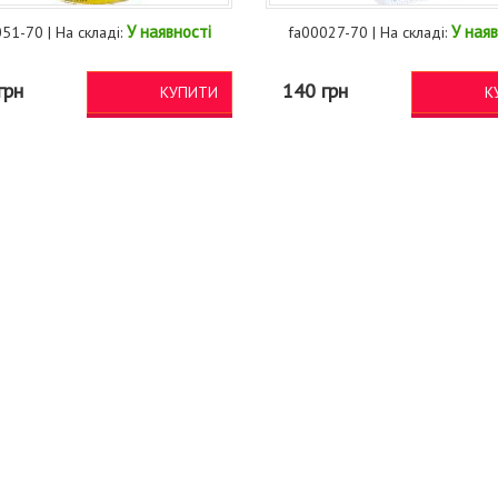
У наявності
У наяв
51-70 | На складі:
fa00027-70 | На складі:
грн
140 грн
КУПИТИ
К