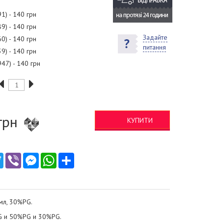
91) - 140 грн
89) - 140 грн
Задайте
60) - 140 грн
питання
39) - 140 грн
947) - 140 грн
грн
КУПИТИ
ebook
Twitter
Viber
Messenger
WhatsApp
Ресурс
мл, 30%PG.
G и 50%PG и 30%PG.