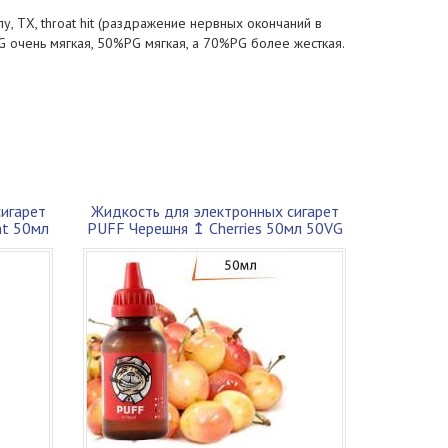
 ТХ, throat hit (раздражение нервных окончаний в
 очень мягкая, 50%PG мягкая, а 70%PG более жесткая.
игарет
Жидкость для электронных сигарет
nt 50мл
PUFF Черешня ↥ Cherries 50мл 50VG
50P...