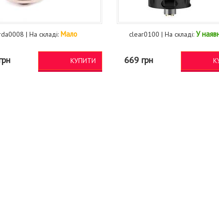
Мало
У наяв
rda0008 | На складі:
clear0100 | На складі:
грн
669 грн
КУПИТИ
К