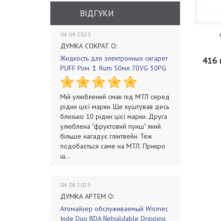
ВІДГУКИ
04 09 2023
ДУМКА СОКРАТ О:
Жидкость для электронных сигарет
416 
PUFF Ром ↥ Rum 50мл 70VG 30PG
Мій улюблений смак під МТЛ серед
рідин цієї марки. Ще куштував десь
близько 10 рідин цієї марки. Друга
улюблена "фруктовий пунш" який
більше нагадує глінтвейн. Теж
подобається саме на МТЛ. Прикро
щ...
04 08 2023
ДУМКА АРТЕМ О:
Атомайзер обслуживаемый Wismec
Inde Duo RDA Rebuildable Dripping