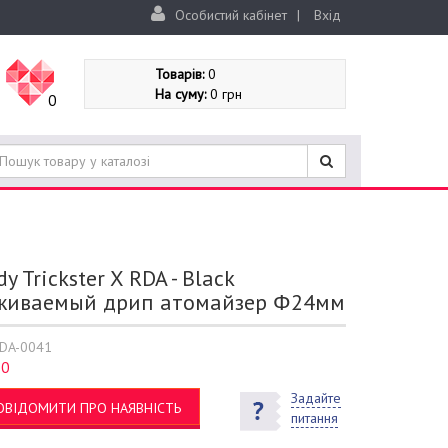
Особистий кабінет
|
Вхід
Товарів:
0
На суму:
0 грн
0
y Trickster X RDA - Black
живаемый дрип атомайзер Φ24мм
DA-0041
0
:
Задайте
ОВІДОМИТИ ПРО НАЯВНІСТЬ
питання