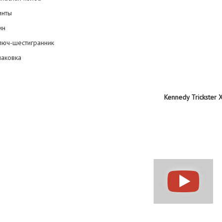
инты
ин
Ключ-шестигранник
Упаковка
nnedy Trickster X RDA ви