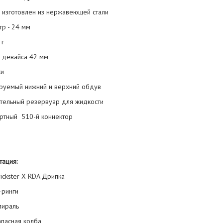
с изготовлен из нержавеющей стали
тр - 24 мм
 г
а девайса 42 мм
ки
ируемый нижний и верхний обдув
ительный резервуар для жидкости
артный 510-й коннектор
тация:
Trickster X RDA Дрипка
О-ринги
Спираль
Запасная колба