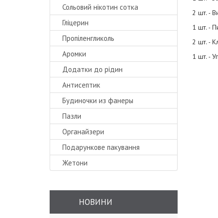
Сольовий нікотин сотка
2 шт. - В
Гліцерин
1 шт. - П
Пропіленгликоль
2 шт. - 
Аромки
1 шт. - 
Додатки до рідин
Антисептик
Ke
Будиночки из фанеры
Пазли
Органайзери
Подарункове пакування
Жетони
НОВИНИ