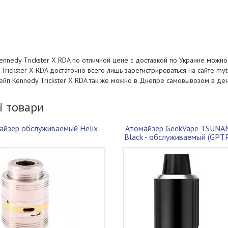
ennedy Trickster X RDA по отличной цене c доставкой по Украине можно
Trickster X RDA достаточно всего лишь зарегистрироваться на сайте my
ейп Kennedy Trickster X RDA так же можно в Днепре самовывозом в ден
і товари
айзер обслуживаемый Helix
Атомайзер GeekVape TSUNA
Black - обслуживаемый (GP