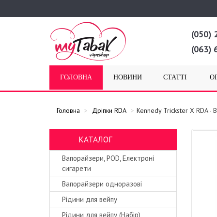
(050) 
(063) 
ГОЛОВНА
НОВИНИ
СТАТТІ
О
Головна
Дріпки RDA
Kennedy Trickster X RDA 
КАТАЛОГ
Вапорайзери, POD, Електроні
сигарети
Вапорайзери одноразові
Рідини для вейпу
Рідини для вейпу (Набір)