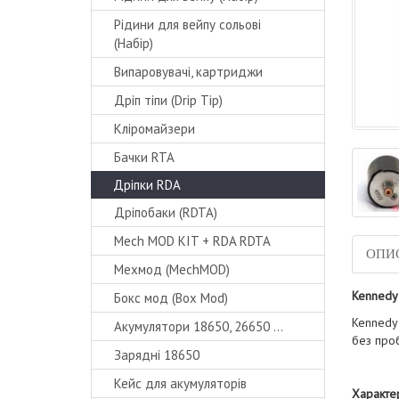
Рідини для вейпу сольові
(Набір)
Випаровувачі, картриджи
Дріп тіпи (Drip Tip)
Кліромайзери
Бачки RTA
Дріпки RDA
Дріпобаки (RDTA)
Mech MOD KIT + RDA RDTA
ОПИ
Мехмод (MechMOD)
Kennedy
Бокс мод (Box Mod)
Kennedy 
Акумулятори 18650, 26650 ...
без про
Зарядні 18650
Кейс для акумуляторів
Характер