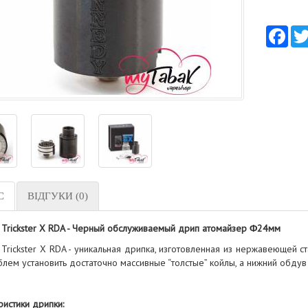
Fac
С
ВІДГУКИ (0)
 Trickster X RDA - Черный обслуживаемый дрип атомайзер Φ24мм
Trickster X RDA - уникальная дрипка, изготовленная из нержавеющей с
блем установить достаточно массивные “толстые” койлы, а нижний обду
истики дрипки: