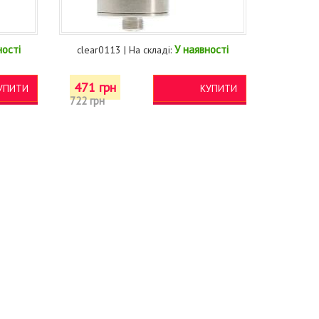
ності
У наявності
clear0113 | На складі:
471 грн
УПИТИ
КУПИТИ
722 грн