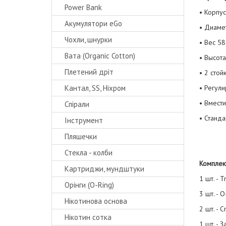
Power Bank
• Корпу
Акумулятори eGo
• Диаме
Чохли, шнурки
• Вес 58
Вата (Organic Cotton)
• Высот
Плетений дріт
• 2 стой
Кантал, SS, Ніхром
• Регул
• Вмест
Спірали
• Станд
Інструмент
Пляшечки
Стекла - колби
Комплек
Картриджи, мундштуки
1 шт. - 
Орінги (O-Ring)
3 шт. - 
Нікотинова основа
2 шт. - 
Нікотин сотка
1 шт. - 