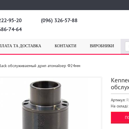
222-95-20
(096) 326-57-88
686-74-64
ПЛАТА ТА ДОСТАВКА
КОНТАКТИ
ВИРОБНИКИ
- Black обслуживаемый дрип атомайзер Φ24мм
Kenned
обслу
Артикул:
R
На складі
П