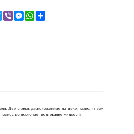
ebook
Twitter
Viber
Messenger
WhatsApp
Ресурс
тали. Две стойки, расположенные на деке, позволят вам
в полностью исключает подтекание жидкости.