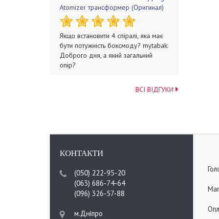
Atomizer трансформер (Оригинал)
Якщо встановити 4 спіралі, яка має
бути потужність боксмоду? mytabak:
Доброго дня, а який загальний
опір?
ВСІ ВІДГУКИ
КОНТАКТИ
Гол
(050) 222-95-20
(063) 686-74-64
Мап
(096) 326-57-88
Опл
м.Дніпро