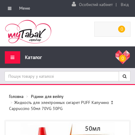
Особистий кабінет
|
Вхід
Меню
0
Каталог
0
Головна
Рідини для вейпу
Жидкость для электронных сигарет PUFF Капучино ↥
Cappuccino 50мл 70VG 30PG