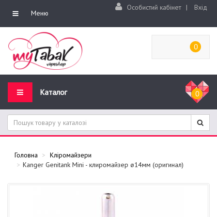
Особистий кабінет
|
Вхід
Меню
0
Каталог
0
Головна
Кліромайзери
Kanger Genitank Mini - клиромайзер ø14мм (оригинал)