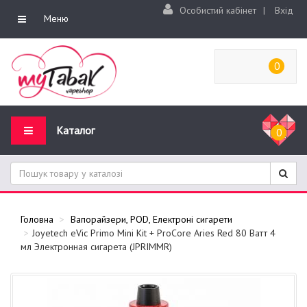
Особистий кабінет
|
Вхід
Меню
0
Каталог
0
Головна
Вапорайзери, POD, Електроні сигарети
Joyetech eVic Primo Mini Kit + ProCore Aries Red 80 Ватт 4
мл Электронная сигарета (JPRIMMR)