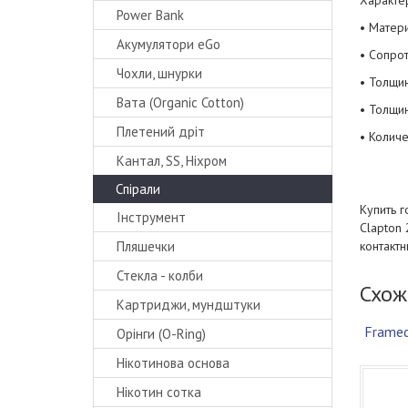
Характер
Power Bank
• Матери
Акумулятори eGo
• Сопрот
Чохли, шнурки
• Толщи
Вата (Organic Cotton)
• Толщин
Плетений дріт
• Количе
Кантал, SS, Ніхром
Спірали
Купить г
Інструмент
Clapton 
Пляшечки
контакт
Стекла - колби
Схож
Картриджи, мундштуки
Framed
Орінги (O-Ring)
Нікотинова основа
Нікотин сотка