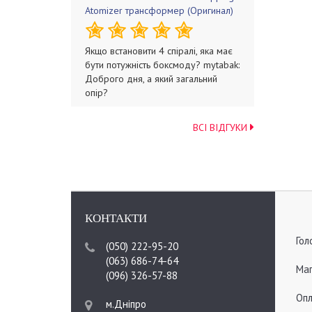
Atomizer трансформер (Оригинал)
Якщо встановити 4 спіралі, яка має
бути потужність боксмоду? mytabak:
Доброго дня, а який загальний
опір?
ВСІ ВІДГУКИ
КОНТАКТИ
Гол
(050) 222-95-20
(063) 686-74-64
Мап
(096) 326-57-88
Опл
м.Дніпро