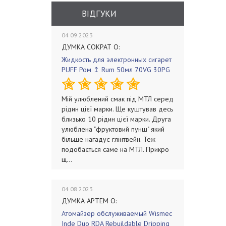
ВІДГУКИ
04 09 2023
ДУМКА СОКРАТ О:
Жидкость для электронных сигарет
PUFF Ром ↥ Rum 50мл 70VG 30PG
Мій улюблений смак під МТЛ серед
рідин цієї марки. Ще куштував десь
близько 10 рідин цієї марки. Друга
улюблена "фруктовий пунш" який
більше нагадує глінтвейн. Теж
подобається саме на МТЛ. Прикро
щ...
04 08 2023
ДУМКА АРТЕМ О:
Атомайзер обслуживаемый Wismec
Inde Duo RDA Rebuildable Dripping