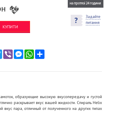
рн
Задайте
питання
КУПИТИ
ebook
Twitter
Viber
Messenger
WhatsApp
Ресурс
намоток, образующие высокую вкусопередачу и густой
тлично раскрывает вкус вашей жидкости. Спираль Helix
 вкус пара, отличный от полученного на других типах