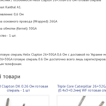
истики / особенности Helix Clapton 26+30GA 0.6 Ом готовая спираль
ал: Kanthal A1.
ивление: 0,6 Ом
на основного провода (Wrapped): 26GA
а обмотки (Kernel): 30GA
ство - 1 шт.
отовую спираль Helix Clapton 26+30GA 0,6 Ом c доставкой по Украине м
26+30GA готовую спираль 0.6 Ом достаточно всего лишь зарегистрирова
ным телефонам.
і товари
 Clapton DK 0.26 Ом готовая
Triple Core Caterpillar 26+32
спираль - 1 шт
(0.4x3+0.2мм) WF готовая спи