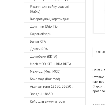
Рідини для вейпу сольові
(Набір)
Випаровувачі, картриджи
Дріп тіпи (Drip Tip)
Кліромайзери
Бачки RTA
Дріпки RDA
ОПИ
Дріпобаки (RDTA)
Mech MOD KIT + RDA RDTA
Helix Cl
Мехмод (MechMOD)
Готовые
Бокс мод (Box Mod)
пар, пр
Акумулятори 18650, 26650 ...
Clapton
проволо
Зарядні 18650
Кейс для акумуляторів