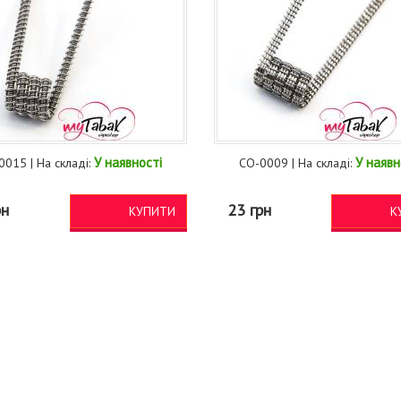
У наявності
У наявн
0015 | На складі:
CO-0009 | На складі:
рн
23 грн
КУПИТИ
К