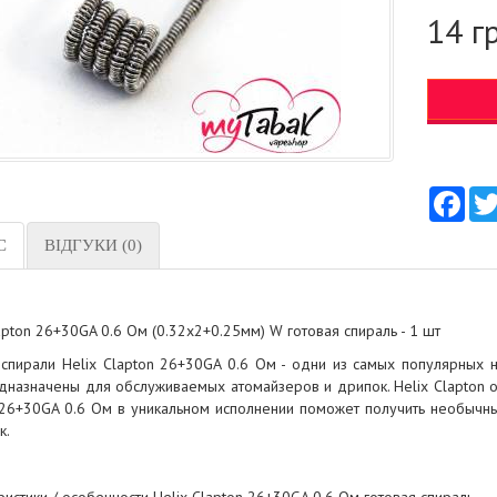
14 г
Fac
С
ВІДГУКИ (0)
apton 26+30GA 0.6 Ом (0.32x2+0.25мм) W готовая спираль - 1 шт
 спирали Helix Clapton 26+30GA 0.6 Ом - одни из самых популярных 
едназначены для обслуживаемых атомайзеров и дрипок. Helix Clapton о
 26+30GA 0.6 Ом в уникальном исполнении поможет получить необычный
к.