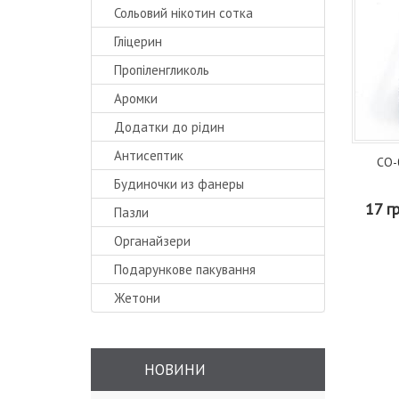
Сольовий нікотин сотка
Гліцерин
Пропіленгликоль
Аромки
Додатки до рідин
Антисептик
CO-
Будиночки из фанеры
17 г
Пазли
Органайзери
Подарункове пакування
Жетони
НОВИНИ