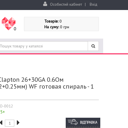
Особистий кабінет
|
Вхід
Товарів:
0
На суму:
0 грн
0
 Clapton 26+30GA 0.6Ом
2+0.25мм) WF готовая спираль - 1
O-0012
5+
: