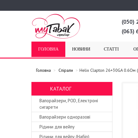
(050) 
(063) 
ГОЛОВНА
НОВИНИ
СТАТТІ
О
Головна
Спірали
Helix Clapton 26+30GA 0.6Ом 
КАТАЛОГ
Вапорайзери, POD, Електроні
сигарети
Вапорайзери одноразові
Рідини для вейпу
Рідини для вейпу (Набір)