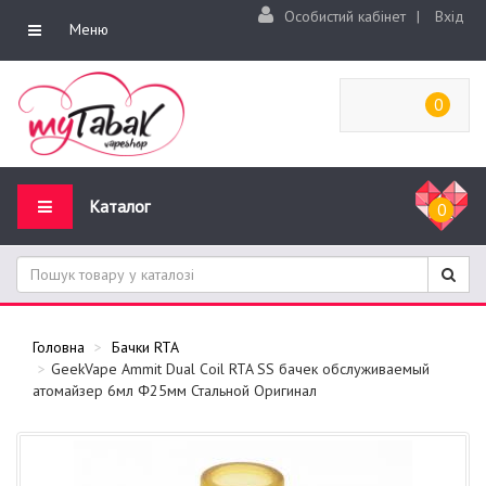
Особистий кабінет
|
Вхід
Меню
0
Каталог
0
Головна
Бачки RTA
GeekVape Ammit Dual Coil RTA SS бачек обслуживаемый
атомайзер 6мл Φ25мм Стальной Оригинал