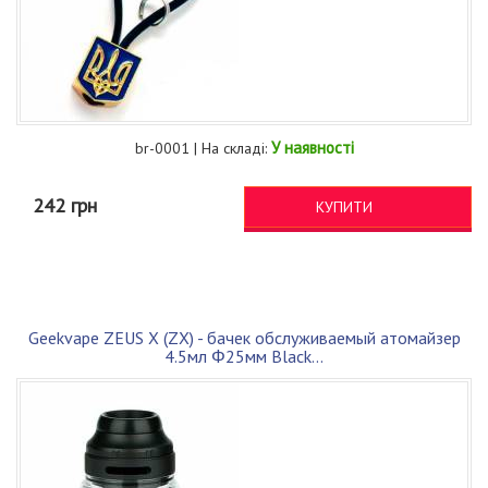
У наявності
br-0001 | На складі:
242 грн
КУПИТИ
Geekvape ZEUS X (ZX) - бачек обслуживаемый атомайзер
4.5мл Φ25мм Black...