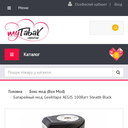
Особистий кабінет
|
Вхід
Меню
0
Каталог
0
Головна
Бокс мод (Box Mod)
Батарейный мод GeekVape AEGIS 100Ватт Stealth Black