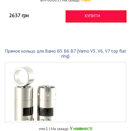
BM-00065 | На складі:
2637 грн
КУПИТИ
Прямое кольцо для Вамо В5 В6 В7 (Vamo V5, V6, V7 top flat
ring)
У наявності
vmr1 | На складі: