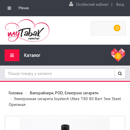
Особистий кабінет
|
Вхід
Меню
0
Каталог
0
Головна
Вапорайзери, POD, Електроні сигарети
Электронная сигарета Joyetech Ultex T80 80 Ватт 5мл Steel
Оригинал