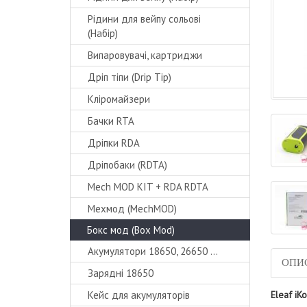
Рідини для вейпу сольові
(Набір)
Випаровувачі, картриджи
Дріп тіпи (Drip Tip)
Кліромайзери
Бачки RTA
Дріпки RDA
Дріпобаки (RDTA)
Mech MOD KIT + RDA RDTA
Мехмод (MechMOD)
Бокс мод (Box Mod)
Акумулятори 18650, 26650 ...
ОПИ
Зарядні 18650
Кейс для акумуляторів
Eleaf iK