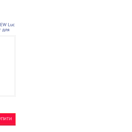
NEW Luc
r для
УПИТИ