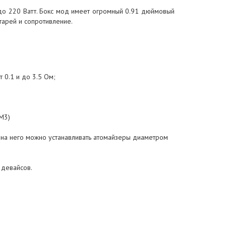
до 220 Ватт. Бокс мод имеет огромный 0.91 дюймовый
тарей и сопротивление.
 0.1 и до 3.5 Ом;
 M3)
 на него можно устанавливать атомайзеры диаметром
 девайсов.