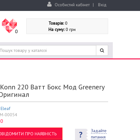
Особистий кабінет
|
Вхід
Товарів:
0
На суму:
0 грн
0
 iKonn 220 Ватт Бокс Мод Greenery
 Оригинал
:
Eleaf
M-00054
0
:
Задайте
ОВІДОМИТИ ПРО НАЯВНІСТЬ
питання