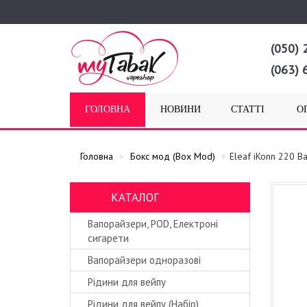
(050) 
(063) 
ГОЛОВНА
НОВИНИ
СТАТТІ
О
Головна
Бокс мод (Box Mod)
Eleaf iKonn 220 В
КАТАЛОГ
Вапорайзери, POD, Електроні
сигарети
Вапорайзери одноразові
Рідини для вейпу
Рідини для вейпу (Набір)