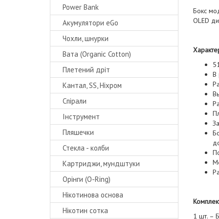
Power Bank
Бокс м
OLED ди
Акумулятори eGo
Чохли, шнурки
Характер
Вата (Organic Cotton)
5
Плетений дріт
В 
Р
Кантал, SS, Ніхром
Вы
Спірали
Ра
Пл
Інструмент
За
Пляшечки
Б
д
Стекла - колби
П
М
Картриджи, мундштуки
Р
Орінги (O-Ring)
Нікотинова основа
Комплек
Нікотин сотка
1 шт. – 