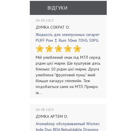
ВІДГУКИ
04 09 2023
ДУМКА СОКРАТ О:
Жидкость для электронных сигарет
PUFF Ром ↥ Rum 50мл 70VG 30PG
Мій улюблений смак під МТЛ серед
рідин цієї марки. Ще куштував десь
близько 10 рідин цієї марки. Друга
улюблена "фруктовий пунш" який
більше нагадує глінтвейн. Теж
подобається саме на МТЛ. Прикро
щ...
04 08 2023
ДУМКА АРТЕМ О:
Атомайзер обслуживаемый Wismec
Inde Duo RDA Rebuildable Dripping