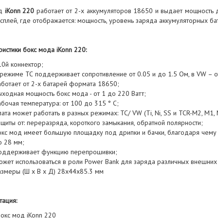
од
iKonn 220
работает от 2-х аккумуляторов 18650 и выдает мощность 
сплей, где отображается: мощность, уровень заряда аккумуляторных ба
истики бокс мода iKonn 220:
10й коннектор;
режиме ТС поддерживает сопротивление от 0.05 и до 1.5 Ом, в VW – от
аботает от 2-х батарей формата 18650;
ходная мощность бокс мода - от 1 до 220 Ватт;
бочая температура: от 100 до 315 ° C;
ата может работать в разных режимах: TC/ VW (Ti, Ni, SS и TCR-M2, M1,
щиты от: переразряда, короткого замыкания, обратной полярности;
окс мод имеет большую площадку под дрипки и бачки, благодаря чему
о 28 мм;
оддерживает функцию перепрошивки;
ожет использоваться в роли Power Bank для заряда различных внешних
азмеры (Ш х В х Д) 28х44х85.3 мм
тация:
Бокс мод iKonn 220