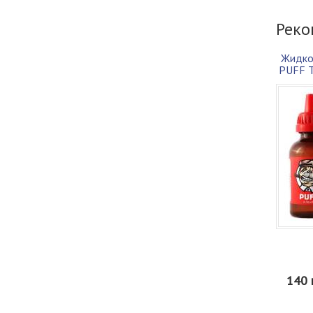
Реко
Жидко
PUFF Т
140 