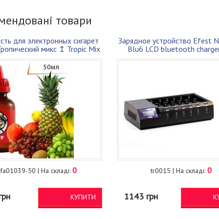
мендовані товари
сть для электронных сигарет
Зарядное устройство Efest 
ропический микс ↥ Tropic Mix
Blu6 LCD bluetooth charge
50мл 50VG 50PG
аккумуляторов 18650
0
0
fa01039-50 | На складі:
tr0015 | На складі:
грн
1143 грн
КУПИТИ
К