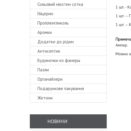
Сольовий нікотин сотка
1 шт. - 
Гліцерин
1 шт. –
Пропіленгликоль
1 шт. – 
Аромки
Примеча
Додатки до рідин
Ампер.
Антисептик
Можно к
Будиночки из фанеры
Пазли
Органайзери
Подарункове пакування
Жетони
НОВИНИ