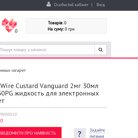
Особистий кабінет
|
Вхід
Товарів:
0
На суму:
0 грн
0
онных сигарет
Wire Custard Vanguard 2мг 30мл
30PG жидкость для электронных
ет
WW00010
0
:
Задайте
ОВІДОМИТИ ПРО НАЯВНІСТЬ
питання