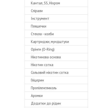
Кантал, SS, Ніхром
Спірали
Інструмент
Пляшечки
Стекла - колби
Картриджи, мундштуки
Орінги (O-Ring)
Нікотинова основа
Нікотин сотка
Сольовий нікотин сотка
Гліцерин
Пропіленгликоль
Аромки
Додатки до рідин