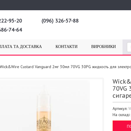
222-95-20
(096) 326-57-88
686-74-64
ПЛАТА ТА ДОСТАВКА
КОНТАКТИ
ВИРОБНИКИ
Wick&Wire Custard Vanguard 2мг 30мл 70VG 30PG жидкость для электр
Wick&
70VG 
сигар
Артикул:
На складі
П