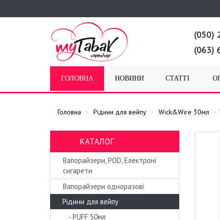
(050) 
(063) 
ГОЛОВНА
НОВИНИ
СТАТТІ
О
Головна
Рідини для вейпу
Wick&Wire 30мл
КАТАЛОГ
Вапорайзери, POD, Електроні
сигарети
Вапорайзери одноразові
Рідини для вейпу
- PUFF 50мл