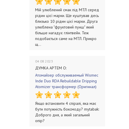
Мій улюблений смак під МТЛ серед
рідин цієї марки. Ще куштував десь
близько 10 рідин цієї марки. Друга
улюблена "фруктовий пунш" який
більше нагадує глінтвейн. Теж
подобається саме на МТЛ. Прикро
щ...
04 08 2023
ДУМКА АРТЕМ О:
Атомайзер обслуживаемый Wismec
Inde Duo RDA Rebuildable Dripping
Atomizer трансформер (Оригинал)
Якщо встановити 4 спіралі, яка має
бути потужність боксмоду? mytabak:
Доброго дня, а який загальний
опір?