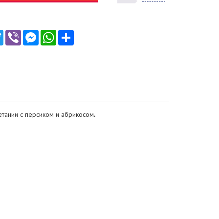
ebook
Twitter
Viber
Messenger
WhatsApp
Ресурс
етании с персиком и абрикосом
.