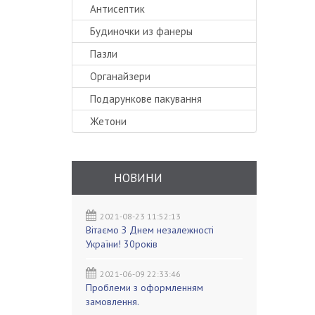
Антисептик
Будиночки из фанеры
Пазли
Органайзери
Подарункове пакування
Жетони
НОВИНИ
2021-08-23 11:52:13
Вітаємо З Днем незалежності
України! 30років
2021-06-09 22:33:46
Проблеми з оформленням
замовлення.