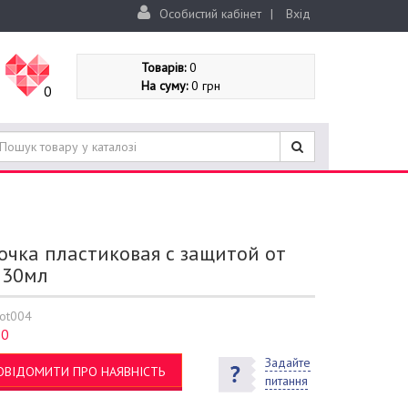
Особистий кабінет
|
Вхід
Товарів:
0
На суму:
0 грн
0
очка пластиковая с защитой от
 30мл
ot004
0
:
Задайте
ОВІДОМИТИ ПРО НАЯВНІСТЬ
питання