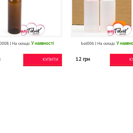
У наявності
У наявно
0008 | На складі:
bot006 | На складі:
н
12 грн
КУПИТИ
К