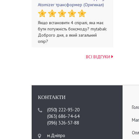
Atomizer трансформер (Оригинал)
Якщо встановити 4 спіралі, яка має
бути потужність боксмоду? mytabak:
Доброго дня, а який загальний
опір?
ВСІ ВІДГУКИ
КОНТАКТИ
Гол
(050) 222-95-20
(063) 686-74-64
Мап
(096) 326-57-88
Опл
м.Дніпро