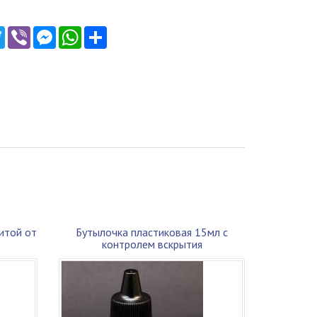
ebook
Twitter
Viber
Messenger
WhatsApp
Ресурс
итой от
Бутылочка пластиковая 15мл с
контролем вскрытия