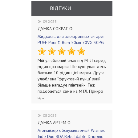
ВІДГУКИ
04 09 2023
ДУМКА СОКРАТ О:
Жидкость для электронных сигарет
PUFF Ром ↥ Rum 50мл 70VG 30PG
Мій улюблений смак під МТЛ серед
рідин цієї марки. Ще куштував десь
близько 10 рідин цієї марки. Друга
улюблена "фруктовий пунш" який
більше нагадує глінтвейн. Теж
подобається саме на МТЛ. Прикро
щ...
04 08 2023
ДУМКА АРТЕМ О:
Атомайзер обслуживаемый Wismec
Inde Duo RDA Rebuildable Dripping