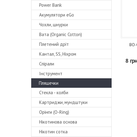
Power Bank
Акумулятори eGo
Чохли, шнурки
Вата (Organic Cotton)
Плетений дріт
BO-
Кантал, SS, Ніхром
8 гр
Спірали
Інструмент
Пляшечки
Стекла - колби
Картриджи, мундштуки
Орінги (O-Ring)
Нікотинова основа
Нікотин сотка