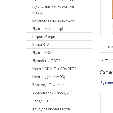
Рідини для вейпу сольові
(Набір)
Випаровувачі, картриджи
Дріп тіпи (Drip Tip)
Кліромайзери
Бачки RTA
ОПИ
Дріпки RDA
Бутылочк
Дріпобаки (RDTA)
Mech MOD KIT + RDA RDTA
Схож
Мехмод (MechMOD)
Бутыло
Бокс мод (Box Mod)
Акумулятори 18650, 26650 ...
Зарядні 18650
Кейс для акумуляторів