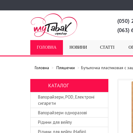
(050) 
(063) 
ГОЛОВНА
НОВИНИ
СТАТТІ
О
Головна
Пляшечки
Бутылочка пластиковая с за
КАТАЛОГ
Вапорайзери, POD, Електроні
сигарети
Вапорайзери одноразові
Рідини для вейпу
Рідини для вейпу (Набір)