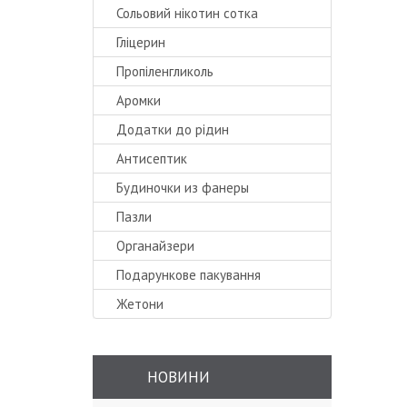
Сольовий нікотин сотка
Гліцерин
Пропіленгликоль
Аромки
Додатки до рідин
Антисептик
Будиночки из фанеры
Пазли
Органайзери
Подарункове пакування
Жетони
НОВИНИ