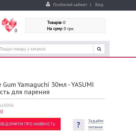
Особистий кабінет
|
Вхід
Товарів:
0
На суму:
0 грн
0
e Gum Yamaguchi 30мл - YASUMI
сть для парения
a10006
0
:
Задайте
ОВІДОМИТИ ПРО НАЯВНІСТЬ
питання