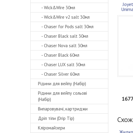
Joyet
- Wick&Wire 30мл
Unima
Элек
- Wick&Wire v2 salt 30мл
- Chaser for Pods salt 30мл
- Chaser Black salt 30мл
- Chaser Nova salt 30мл
- Chaser Black 60мл
- Chaser LUX salt 30мл
- Chaser Silver 60мл
Рідини для вейпу (Набір)
Рідини для вейпу сольові
1677
(Набір)
Випаровувачі, картриджи
Схож
Дріп тіпи (Drip Tip)
Кліромайзери
Жидко