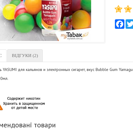
Fac
С
ВІДГУКИ (2)
 YASUMI для кальянов и электронных сигарет, вкус Bubble Gum Yamaguc
0мл.
мендовані товари