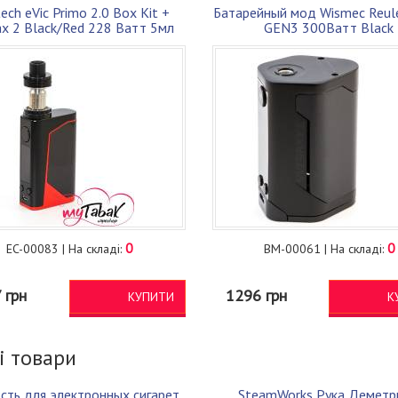
ech eVic Primo 2.0 Box Kit +
Батарейный мод Wismec Reul
x 2 Black/Red 228 Ватт 5мл
GEN3 300Ватт Black
тронная сигарета (JPRIMBR)
0
0
EC-00083 | На складі:
BM-00061 | На складі:
 грн
1296 грн
КУПИТИ
К
і товари
сть для электронных сигарет
SteamWorks Рука Демет