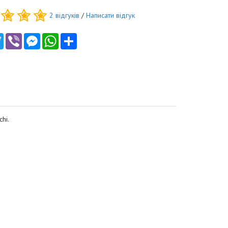
2
відгуків
/
Написати відгук
ebook
Twitter
Viber
Messenger
WhatsApp
Ресурс
hi.