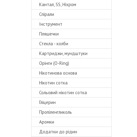
Кантал, SS, Ніхром
Спірали
Інструмент
Пляшечки
Стекла - колби
Картриджи, мундштуки
Орінги (O-Ring)
Нікотинова основа
Нікотин сотка
Сольовий нікотин сотка
Гліцерин
Пропіленгликоль
Аромки
Додатки до рідин