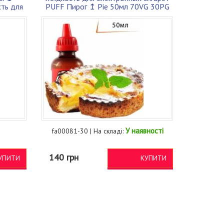
ть для
PUFF Пирог ↥ Pie 50мл 70VG 30PG
У наявності
fa00081-30 | На складі:
140 грн
УПИТИ
КУПИТИ