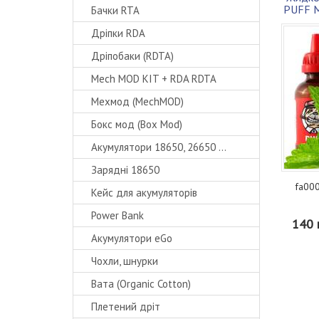
PUFF М
Бачки RTA
Дріпки RDA
Дріпобаки (RDTA)
Mech MOD KIT + RDA RDTA
Мехмод (MechMOD)
Бокс мод (Box Mod)
Акумулятори 18650, 26650 ...
Зарядні 18650
fa000
Кейс для акумуляторів
Power Bank
140 
Акумулятори eGo
Чохли, шнурки
Вата (Organic Cotton)
Плетений дріт