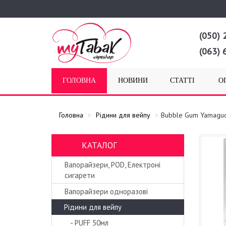
(050) 
(063) 
ГОЛОВНА
НОВИНИ
СТАТТІ
О
Головна
Рідини для вейпу
Bubble Gum Yamaguc
КАТАЛОГ
Вапорайзери, POD, Електроні
сигарети
Вапорайзери одноразові
Рідини для вейпу
- PUFF 50мл