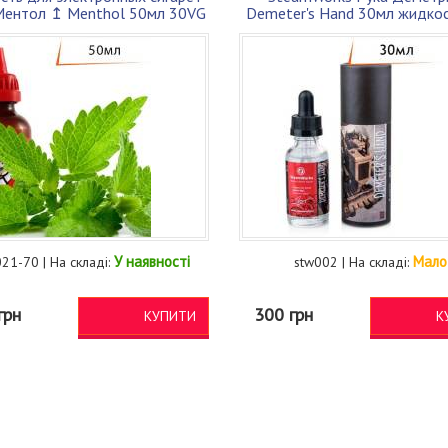
ентол ↥ Menthol 50мл 30VG
Demeter's Hand 30мл жидкос
70PG
парения
У наявності
Мало
21-70 | На складі:
stw002 | На складі:
грн
300 грн
КУПИТИ
К