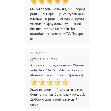
Мій улюблений смак під МТЛ серед
рідин цієї марки. Ще куштував десь
близько 10 рідин цієї марки. Друга
улюблена "фруктовий пунш" який
більше нагадує глінтвейн. Теж
подобається саме на МТЛ. Прикро
щ...
04 08 2023
ДУМКА АРТЕМ О:
Атомайзер обслуживаемый Wismec
Inde Duo RDA Rebuildable Dripping
Atomizer трансформер (Оригинал)
Якщо встановити 4 спіралі, яка має
бути потужність боксмоду? mytabak:
Доброго дня, а який загальний
опір?