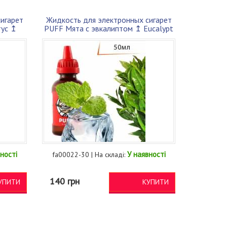
игарет
Жидкость для электронных сигарет
тус ↥
PUFF Мята с эвкалиптом ↥ Eucalypt
min...
ності
У наявності
fa00022-30 | На складі:
140 грн
УПИТИ
КУПИТИ