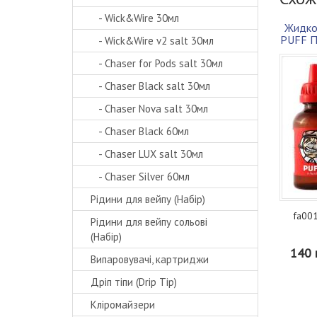
- Wick&Wire 30мл
Жидко
PUFF П
- Wick&Wire v2 salt 30мл
- Chaser for Pods salt 30мл
- Chaser Black salt 30мл
- Chaser Nova salt 30мл
- Chaser Black 60мл
- Chaser LUX salt 30мл
- Chaser Silver 60мл
Рідини для вейпу (Набір)
fa001
Рідини для вейпу сольові
(Набір)
140 
Випаровувачі, картриджи
Дріп тіпи (Drip Tip)
Кліромайзери