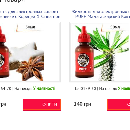
сть для электронных сигарет
Жидкость для электронных с
еченье с Корицей ↥ Cinnamon
PUFF Мадагаскарский Как
Cak...
Madagasc...
У наявності
У наяв
64-70 | На складі:
fa00159-30 | На складі:
грн
140 грн
КУПИТИ
К