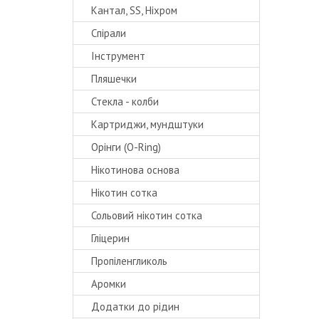
Кантал, SS, Ніхром
Спірали
Інструмент
Пляшечки
Стекла - колби
Картриджи, мундштуки
Орінги (O-Ring)
Нікотинова основа
Нікотин сотка
Сольовий нікотин сотка
Гліцерин
Пропіленгликоль
Аромки
Додатки до рідин