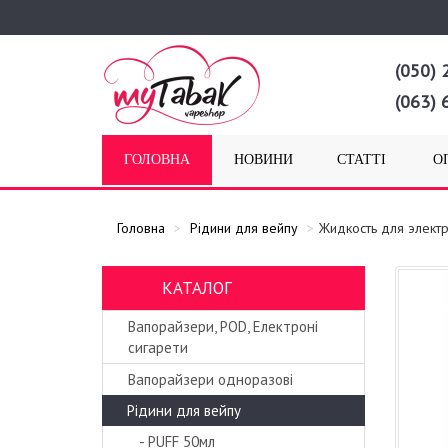
(050) 
(063) 
ГОЛОВНА
НОВИНИ
СТАТТІ
О
Головна
Рідини для вейпу
Жидкость для элект
КАТАЛОГ
Вапорайзери, POD, Електроні
сигарети
Вапорайзери одноразові
Рідини для вейпу
- PUFF 50мл