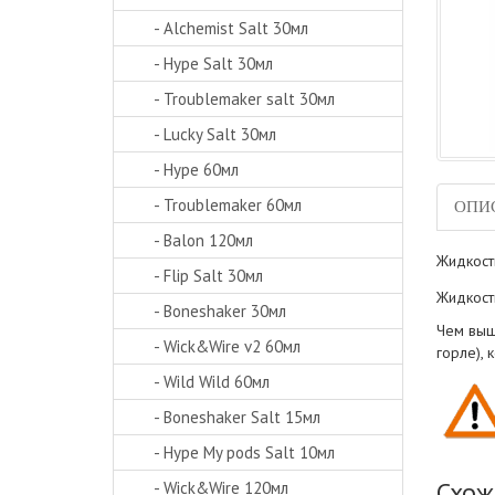
- Alchemist Salt 30мл
- Hype Salt 30мл
- Troublemaker salt 30мл
- Lucky Salt 30мл
- Hype 60мл
- Troublemaker 60мл
ОПИ
- Balon 120мл
Жидкост
- Flip Salt 30мл
Жидкост
- Boneshaker 30мл
Чем выш
- Wick&Wire v2 60мл
горле),
- Wild Wild 60мл
- Boneshaker Salt 15мл
- Hype My pods Salt 10мл
Схож
- Wick&Wire 120мл