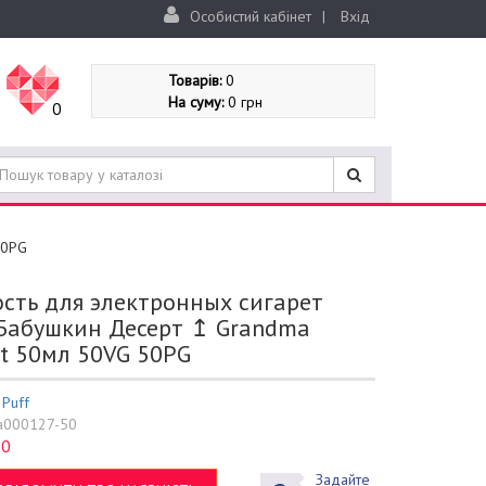
Особистий кабінет
|
Вхід
Товарів:
0
На суму:
0 грн
0
50PG
сть для электронных сигарет
Бабушкин Десерт ↥ Grandma
rt 50мл 50VG 50PG
:
Puff
a000127-50
0
:
Задайте