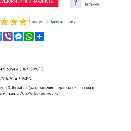
ОВІДОМИТИ ПРО НАЯВНІСТЬ
питання
1
відгуків
/
Написати відгук
ebook
Twitter
Viber
Messenger
WhatsApp
Ресурс
, объем 50мл, 50%PG.
ert
: 70%PG и 50%PG.
 ТХ, throat hit (раздражение нервных окончаний в
 мягкая, а 70%PG более жесткая.