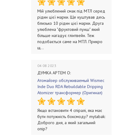
Мій улюблений смак під МТЛ серед
рідин цієї марки. Ще куштував десь
близько 10 рідин цієї марки. Друга
улюблена "фруктовий пунш" який
більше нагадує глінтвейн. Теж
подобається саме на МТЛ. Прикро
щ...
04 08 2023
ДУМКА АРТЕМ О:
Атомайзер обслуживаемый Wismec
Inde Duo RDA Rebuildable Dripping
Atomizer трансформер (Оригинал)
Якщо встановити 4 спіралі, яка має
бути потужність боксмоду? mytabak:
Доброго дня, а який загальний
опір?