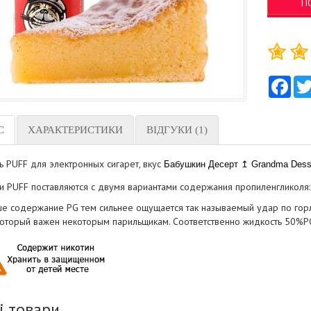
П
Fac
С
ХАРАКТЕРИСТИКИ
ВІДГУКИ (1)
ь PUFF для электронных сигарет, вкус
Бабушкин Десерт ↥ Grandma Dess
и PUFF поставляются с двумя вариантами содержания пропиленгликоля
е содержание PG тем сильнее ощущается так называемый удар по горлу,
 который важен некоторым парильщикам. Соответственно жидкость 50%PG
і товари