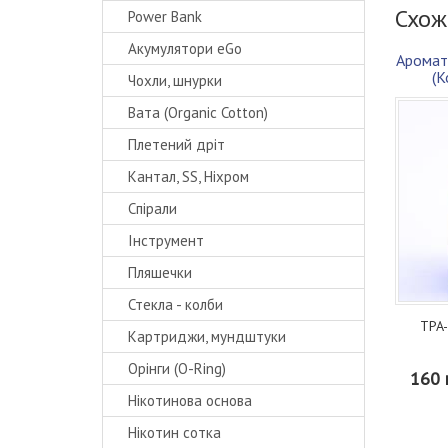
Схож
Power Bank
Акумулятори eGo
Аромат
(К
Чохли, шнурки
Вата (Organic Cotton)
Плетений дріт
Кантал, SS, Ніхром
Спірали
Інструмент
Пляшечки
Стекла - колби
TPA-
Картриджи, мундштуки
Орінги (O-Ring)
160 
Нікотинова основа
Нікотин сотка