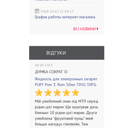
2018-10-12 12:58:17
График работы интернет-магазина
ВСІ НОВИНИ
ВІДГУКИ
04 09 2023
ДУМКА СОКРАТ О:
Жидкость для электронных сигарет
PUFF Ром ↥ Rum 50мл 70VG 30PG
Мій улюблений смак під МТЛ серед
рідин цієї марки. Ще куштував десь
близько 10 рідин цієї марки. Друга
улюблена "фруктовий пунш" який
більше нагадує глінтвейн. Теж