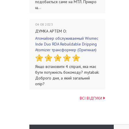
подобається саме на МТЛ. Прикро
щ...
04 08 2023
ДУМКА АРТЕМ О:
Атомайзер обслуживаемый Wismec
Inde Duo RDA Rebuildable Dripping
Atomizer трансформер (Оригинал)
Якщо встановити 4 спіралі, яка має
бути потужність боксмоду? mytabak:
Доброго дня, а який загальний
опір?
ВСІ ВІДГУКИ