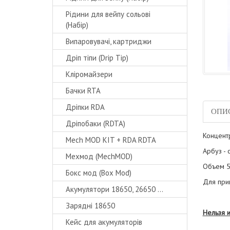
Рідини для вейпу сольові
(Набір)
Випаровувачі, картриджи
Дріп тіпи (Drip Tip)
Кліромайзери
Бачки RTA
Дріпки RDA
ОПИ
Дріпобаки (RDTA)
Концент
Mech MOD KIT + RDA RDTA
Арбуз - 
Мехмод (MechMOD)
Объем 5
Бокс мод (Box Mod)
Для при
Акумулятори 18650, 26650 ...
Зарядні 18650
Нельзя 
Кейс для акумуляторів