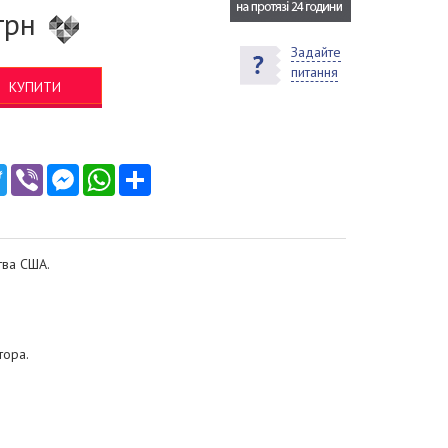
грн
Задайте
питання
КУПИТИ
ebook
Twitter
Viber
Messenger
WhatsApp
Ресурс
тва США.
тора.