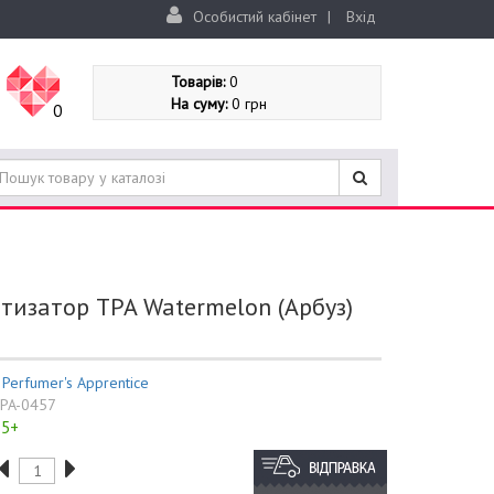
Особистий кабінет
|
Вхід
Товарів:
0
На суму:
0 грн
0
тизатор TPA Watermelon (Арбуз)
:
Perfumer's Apprentice
PA-0457
5+
: