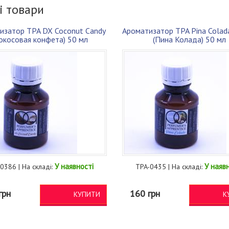
і товари
изатор TPA DX Coconut Candy
Ароматизатор TPA Pina Colad
окосовая конфета) 50 мл
(Пина Колада) 50 мл
У наявності
У наяв
0386 | На складі:
TPA-0435 | На складі:
грн
160 грн
КУПИТИ
К