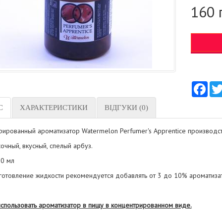
160 
Fac
С
ХАРАКТЕРИСТИКИ
ВІДГУКИ (0)
рированный ароматизатор Watermelon Perfumer's Apprentice производс
сочный, вкусный, спелый арбуз.
0 мл
готовление жидкости рекомендуется добавлять от 3 до 10% ароматиза
использовать ароматизатор в пищу в концентрированном виде.