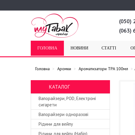
(050) 
(063) 
ГОЛОВНА
НОВИНИ
СТАТТІ
О
Головна
Аромки
Ароматизатори TPA 100мл
КАТАЛОГ
Вапорайзери, POD, Електроні
сигарети
Вапорайзери одноразові
Рідини для вейпу
Рідини для вейпу (Набір)