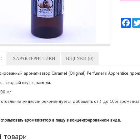
Fac
С
ХАРАКТЕРИСТИКИ
ВІДГУКИ (0)
ированный ароматизатор Caramel (Original) Perfumer's Apprentice прои
 - сладкий вкус карамели.
00 мл
готовление жидкости рекомендуется добавлять от 3 до 10% ароматиза
использовать ароматизатор в пищу в концентрированном виде.
і товари