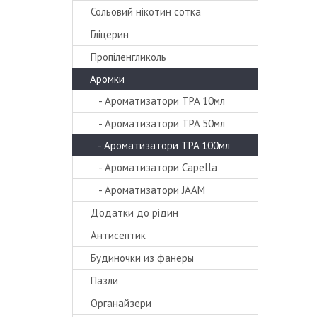
Сольовий нікотин сотка
Гліцерин
Пропіленгликоль
Аромки
- Ароматизатори TPA 10мл
- Ароматизатори TPA 50мл
- Ароматизатори TPA 100мл
- Ароматизатори Capella
- Ароматизатори JAAM
Додатки до рідин
Антисептик
Будиночки из фанеры
Пазли
Органайзери