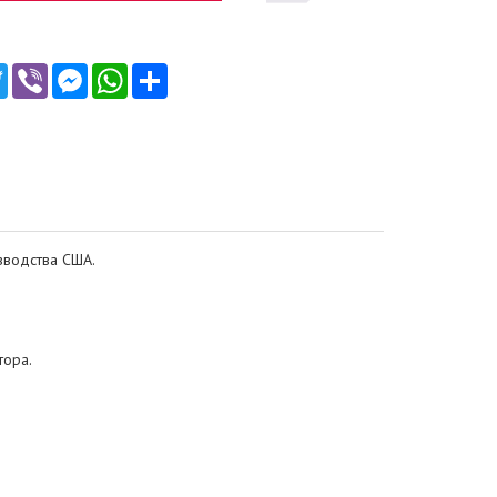
ebook
Twitter
Viber
Messenger
WhatsApp
Ресурс
зводства США.
тора.