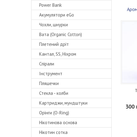
Power Bank
Аром
Акумулятори eGo
Чохли, шнурки
Вата (Organic Cotton)
Плетений дріт
Кантал, SS, Ніхром
Спірали
Інструмент
Пляшечки
T
Стекла - колби
Картриджи, мундштуки
300 
Орінги (O-Ring)
Нікотинова основа
Нікотин сотка