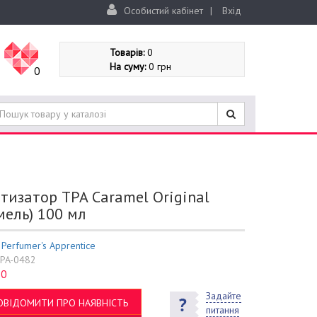
Особистий кабінет
|
Вхід
Товарів:
0
На суму:
0 грн
0
тизатор TPA Caramel Original
мель) 100 мл
:
Perfumer's Apprentice
PA-0482
0
:
Задайте
ОВІДОМИТИ ПРО НАЯВНІСТЬ
питання