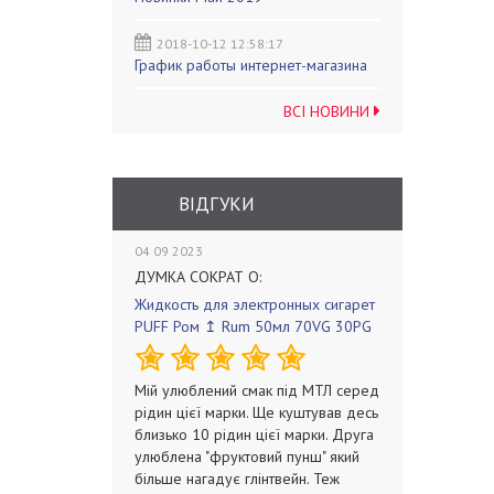
2018-10-12 12:58:17
График работы интернет-магазина
ВСІ НОВИНИ
ВІДГУКИ
04 09 2023
ДУМКА СОКРАТ О:
Жидкость для электронных сигарет
PUFF Ром ↥ Rum 50мл 70VG 30PG
Мій улюблений смак під МТЛ серед
рідин цієї марки. Ще куштував десь
близько 10 рідин цієї марки. Друга
улюблена "фруктовий пунш" який
більше нагадує глінтвейн. Теж