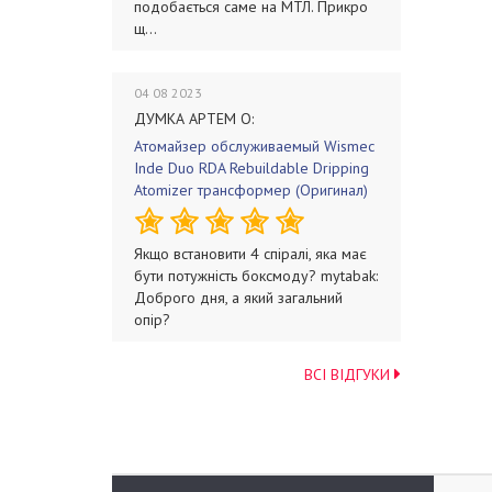
подобається саме на МТЛ. Прикро
щ...
04 08 2023
ДУМКА АРТЕМ О:
Атомайзер обслуживаемый Wismec
Inde Duo RDA Rebuildable Dripping
Atomizer трансформер (Оригинал)
Якщо встановити 4 спіралі, яка має
бути потужність боксмоду? mytabak:
Доброго дня, а який загальний
опір?
ВСІ ВІДГУКИ