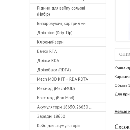
Рідини для вейпу сольові
(Набір)
Випаровувачі, картриджи
Дріп тіпи (Drip Tip)
Кліромайзери
Бачки RTA
ОПИ
Дріпки RDA
Концентр
Дріпобаки (RDTA)
Карамель
Mech MOD KIT + RDA RDTA
Объем 1
Мехмод (MechMOD)
Для при
Бокс мод (Box Mod)
Акумулятори 18650, 26650 ...
Нельзя 
Зарядні 18650
Схож
Кейс для акумуляторів